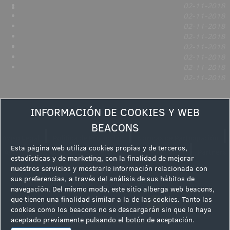
02-11-2018
02-11-2018
02-11-2018
02-11-2018
02-11-2018
02-11-2018
02-11-2018
02-11-2018
INFORMACIÓN DE COOKIES Y WEB
BEACONS
|
|
|
Aviso Legal
Política de Privacidad
Normas de Participación
|
Esta página web utiliza cookies propias y de terceros,
AVISO LEGAL: Condiciones y términos de uso del portal
Partners
estadísticas y de marketing, con la finalidad de mejorar
nuestros servicios y mostrarle información relacionada con
Síguenos en
sus preferencias, a través del análisis de sus hábitos de
navegación. Del mismo modo, este sitio alberga web beacons,
que tienen una finalidad similar a la de las cookies. Tanto las
cookies como los beacons no se descargarán sin que lo haya
aceptado previamente pulsando el botón de aceptación.