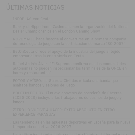
ÚLTIMAS NOTICIAS
.
INFOPLAY, con Ceuta
.
Rank y el Hippodrome Casino asumen la organización del National
Dealer Championships en el London Gaming Show
.
NOVOMATIC hace historia al convertirse en la primera compañía
de tecnología de juego con la certificación de marca ISO 20671
.
BetOnCeuta ofrece el apoyo de la industria del juego al tejido
empresarial tras la crisis vivida en Ceuta
.
Rafael Andrés Álvez: "El Supremo confirma que las comunidades
autónomas no pueden inspeccionar los terminales de la ONCE en
bares y restaurantes"
.
FOTOS Y VÍDEO: La Guardia Civil desarticula una banda que
asaltaba bancos y salones de juego
.
BOLETÍN DE HOY: El nuevo convenio de hostelería de Cáceres
(2026-2028) incluye a los trabajadores de casinos de juego y
bingos
.
ZITRO LO VUELVE A HACER: ÉXITO ABSOLUTO EN ZITRO
EXPERIENCE PARAGUAY
.
Las tendencias en las apuestas deportivas en España para la nueva
temporada deportiva 2026-2027
.
La verificación de edad entra en su fase técnica: del formulario a