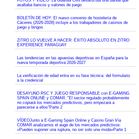
FOTOS Y VÍDEO: La Guardia Civil desarticula una banda que
asaltaba bancos y salones de juego
.
BOLETÍN DE HOY: El nuevo convenio de hostelería de
Cáceres (2026-2028) incluye a los trabajadores de casinos de
juego y bingos
.
ZITRO LO VUELVE A HACER: ÉXITO ABSOLUTO EN ZITRO
EXPERIENCE PARAGUAY
.
Las tendencias en las apuestas deportivas en España para la
nueva temporada deportiva 2026-2027
.
La verificación de edad entra en su fase técnica: del formulario
a la credencial
.
DESAYUNO RSC Y JUEGO RESPONSABLE con E-GAMING
SPAIN ONLINE y COMAR: "El sector regulado probablemente
no copiará los mercados predictivos, pero empezará a
parecerse a ellos"Parte 2
.
VÍDEOJunto a E-Gaming Spain Online y Casino Gran Vía
COMAR analizamos el auge de los mercados predictivos:
«Pueden suponer una ruptura, no ser solo una moda»Parte 1
.