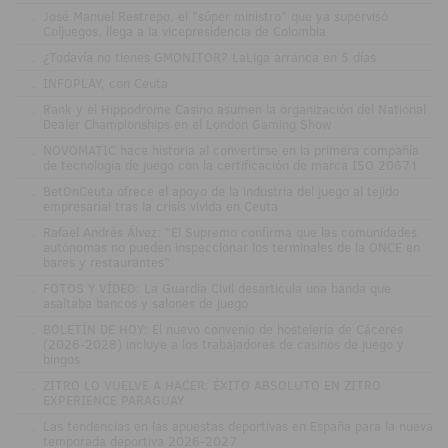
.
José Manuel Restrepo, el "súper ministro" que ya supervisó
Coljuegos, llega a la vicepresidencia de Colombia
.
¿Todavía no tienes GMONITOR? LaLiga arranca en 5 días
.
INFOPLAY, con Ceuta
.
Rank y el Hippodrome Casino asumen la organización del National
Dealer Championships en el London Gaming Show
.
NOVOMATIC hace historia al convertirse en la primera compañía
de tecnología de juego con la certificación de marca ISO 20671
.
BetOnCeuta ofrece el apoyo de la industria del juego al tejido
empresarial tras la crisis vivida en Ceuta
.
Rafael Andrés Álvez: "El Supremo confirma que las comunidades
autónomas no pueden inspeccionar los terminales de la ONCE en
bares y restaurantes"
.
FOTOS Y VÍDEO: La Guardia Civil desarticula una banda que
asaltaba bancos y salones de juego
.
BOLETÍN DE HOY: El nuevo convenio de hostelería de Cáceres
(2026-2028) incluye a los trabajadores de casinos de juego y
bingos
.
ZITRO LO VUELVE A HACER: ÉXITO ABSOLUTO EN ZITRO
EXPERIENCE PARAGUAY
.
Las tendencias en las apuestas deportivas en España para la nueva
temporada deportiva 2026-2027