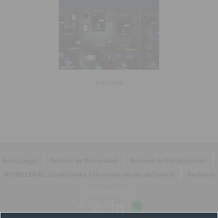
PUBLICIDAD
|
|
|
Aviso Legal
Política de Privacidad
Normas de Participación
|
AVISO LEGAL: Condiciones y términos de uso del portal
Partners
Síguenos en