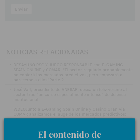
Enviar
NOTICIAS RELACIONADAS
·
DESAYUNO RSC Y JUEGO RESPONSABLE con E-GAMING
SPAIN ONLINE y COMAR: "El sector regulado probablemente
no copiará los mercados predictivos, pero empezará a
parecerse a ellos"Parte 2
·
José Vall, presidente de ANESAR, desea un feliz verano al
sector tras "un curso especialmente intenso" de defensa
institucional
·
VÍDEOJunto a E-Gaming Spain Online y Casino Gran Vía
COMAR analizamos el auge de los mercados predictivos:
«Pueden suponer una ruptura, no ser solo una moda»Parte
1
El contenido de
·
MGA cierra la gala del Juego Responsable en el Teatro Real
con el premio más esperado: Empresa del AñoVÍDEO