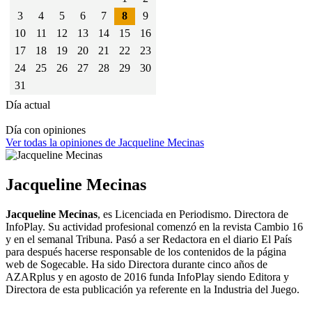
3
4
5
6
7
8
9
10
11
12
13
14
15
16
17
18
19
20
21
22
23
24
25
26
27
28
29
30
31
Día actual
Día con opiniones
Ver todas la opiniones de Jacqueline Mecinas
Jacqueline Mecinas
Jacqueline Mecinas
, es Licenciada en Periodismo. Directora de
InfoPlay. Su actividad profesional comenzó en la revista Cambio 16
y en el semanal Tribuna. Pasó a ser Redactora en el diario El País
para después hacerse responsable de los contenidos de la página
web de Sogecable. Ha sido Directora durante cinco años de
AZARplus y en agosto de 2016 funda InfoPlay siendo Editora y
Directora de esta publicación ya referente en la Industria del Juego.