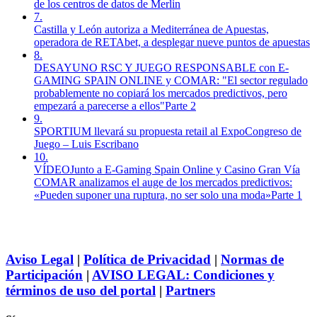
de los centros de datos de Merlin
7.
Castilla y León autoriza a Mediterránea de Apuestas,
operadora de RETAbet, a desplegar nueve puntos de apuestas
8.
DESAYUNO RSC Y JUEGO RESPONSABLE con E-
GAMING SPAIN ONLINE y COMAR: "El sector regulado
probablemente no copiará los mercados predictivos, pero
empezará a parecerse a ellos"Parte 2
9.
SPORTIUM llevará su propuesta retail al ExpoCongreso de
Juego – Luis Escribano
10.
VÍDEOJunto a E-Gaming Spain Online y Casino Gran Vía
COMAR analizamos el auge de los mercados predictivos:
«Pueden suponer una ruptura, no ser solo una moda»Parte 1
Aviso Legal
|
Política de Privacidad
|
Normas de
Participación
|
AVISO LEGAL: Condiciones y
términos de uso del portal
|
Partners