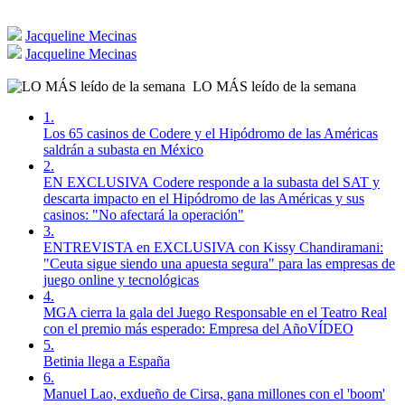
Jacqueline Mecinas
Jacqueline Mecinas
LO MÁS leído de la semana
1.
Los 65 casinos de Codere y el Hipódromo de las Américas
saldrán a subasta en México
2.
EN EXCLUSIVA Codere responde a la subasta del SAT y
descarta impacto en el Hipódromo de las Américas y sus
casinos: "No afectará la operación"
3.
ENTREVISTA en EXCLUSIVA con Kissy Chandiramani:
"Ceuta sigue siendo una apuesta segura" para las empresas de
juego online y tecnológicas
4.
MGA cierra la gala del Juego Responsable en el Teatro Real
con el premio más esperado: Empresa del AñoVÍDEO
5.
Betinia llega a España
6.
Manuel Lao, exdueño de Cirsa, gana millones con el 'boom'