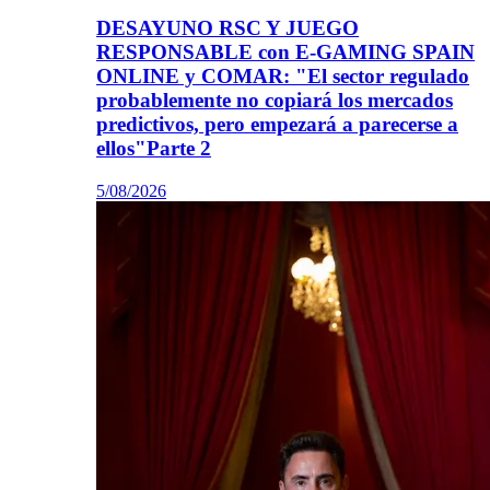
DESAYUNO RSC Y JUEGO
RESPONSABLE con E-GAMING SPAIN
ONLINE y COMAR: "El sector regulado
probablemente no copiará los mercados
predictivos, pero empezará a parecerse a
ellos"Parte 2
5/08/2026