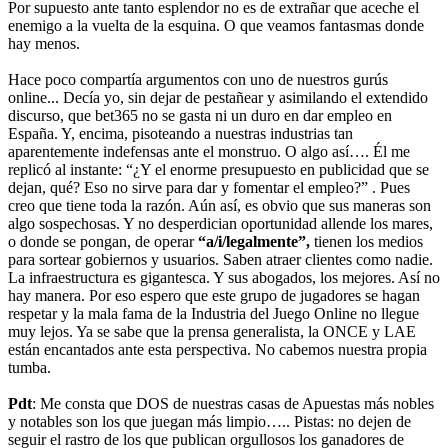
Por supuesto ante tanto esplendor no es de extrañar que aceche el
enemigo a la vuelta de la esquina. O que veamos fantasmas donde
hay menos.
Hace poco compartía argumentos con uno de nuestros gurús
online... Decía yo, sin dejar de pestañear y asimilando el extendido
discurso, que bet365 no se gasta ni un duro en dar empleo en
España. Y, encima, pisoteando a nuestras industrias tan
aparentemente indefensas ante el monstruo. O algo así…. Él me
replicó al instante: “¿Y el enorme presupuesto en publicidad que se
dejan, qué? Eso no sirve para dar y fomentar el empleo?” . Pues
creo que tiene toda la razón. Aún así, es obvio que sus maneras son
algo sospechosas. Y no desperdician oportunidad allende los mares,
o donde se pongan, de operar
“a/i/legalmente”,
tienen los medios
para sortear gobiernos y usuarios. Saben atraer clientes como nadie.
La infraestructura es gigantesca. Y sus abogados, los mejores. Así no
hay manera. Por eso espero que este grupo de jugadores se hagan
respetar y la mala fama de la Industria del Juego Online no llegue
muy lejos. Ya se sabe que la prensa generalista, la ONCE y LAE
están encantados ante esta perspectiva. No cabemos nuestra propia
tumba.
Pdt
: Me consta que DOS de nuestras casas de Apuestas más nobles
y notables son los que juegan más limpio….. Pistas: no dejen de
seguir el rastro de los que publican orgullosos los ganadores de