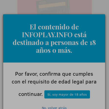
El contenido de
INFOPLAY.INFO está
destinado a personas de 18
años o más.
Por favor, confirma que cumples
con el requisito de edad legal para
continuar.
Sí, soy mayor de 18 años
No, volver atrás