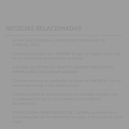
NOTICIAS RELACIONADAS
·
Grupo Díaz Carbajosa, patrocinador destacado de
EXPOJOC 2026
·
Carfama se vuelca con AZEMAR Aragón y regala una n·Joy
en un encuentro que enaltece al sector
·
GALERÍA DE FOTOS DEL MULTITUDINARIO ENCUENTRO
EMPRESARIAL DE AZEMAR ARAGÓN
·
Carfama estrena su campaña de otoño en INFOPLAY con la
innovadora línea n·Joy Impera Cash
·
Carfama refuerza su apuesta por el mercado andaluz con
la presentación de la nJoy Impera Cash Light en
Torremolinos
·
EN EXCLUSIVA PARA ANDALUCÍA: Carfama presenta en el
ExpoCongreso de Torremolinos la nueva n·Joy Impera Cash
Light