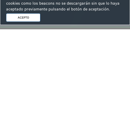
cookies como los beacons no se descargarán sin que lo haya
aceptado previamente pulsando el botón de aceptación.
ACEPTO
ÚLTIMAS NOTICIAS
.
INFOPLAY, con Ceuta
.
Rank y el Hippodrome Casino asumen la organización del National
Dealer Championships en el London Gaming Show
.
NOVOMATIC hace historia al convertirse en la primera compañía
de tecnología de juego con la certificación de marca ISO 20671
.
BetOnCeuta ofrece el apoyo de la industria del juego al tejido
empresarial tras la crisis vivida en Ceuta