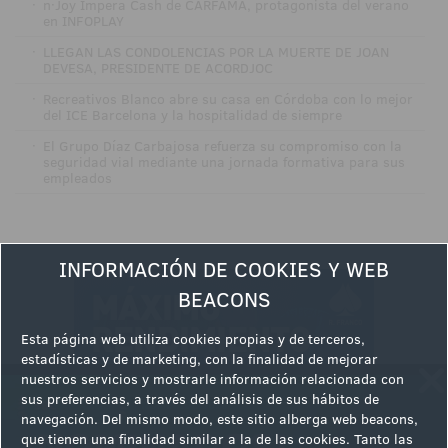
·
n·Joy Impera Cash de CARFAMA, protagonista del verano
en INFOPLAY
·
LLEGAN LAS CONDOLENCIAS POR LA MUERTE DE JOAN
DEVESA, PRESIDENTE DE ACORDJOC
·
Recreativos Blanco abre su casa en Córdoba con lo mejor
del ICE Barcelona y la hospitalidad de siempre
·
El Grupo Díaz Carbajosa refuerza su compromiso con la
seguridad vial mediante una jornada formativa para sus
empleados
INFORMACIÓN DE COOKIES Y WEB
BEACONS
Esta página web utiliza cookies propias y de terceros,
estadísticas y de marketing, con la finalidad de mejorar
nuestros servicios y mostrarle información relacionada con
sus preferencias, a través del análisis de sus hábitos de
navegación. Del mismo modo, este sitio alberga web beacons,
que tienen una finalidad similar a la de las cookies. Tanto las