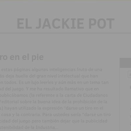
EL JACKIE POT
ro en el pie
 estas páginas algunas inteligencias fruto de una
s deja huella del gran nivel intelectual que han
on todos. Es un lujo leerles y aún más en un tema tan
ad del juego. Y me ha resultado llamativo que en
publicábamos (la referente a la carta de Ciudadanos
 /editorial sobre la buena idea de la prohibición de la
) hayan utilizado la expresión “darse un tiro en el
cosa y la contraria. Para ustedes sería “darse un tiro
licidad del juego pero también dejar que la publicidad
tenibilidad de la Industria...