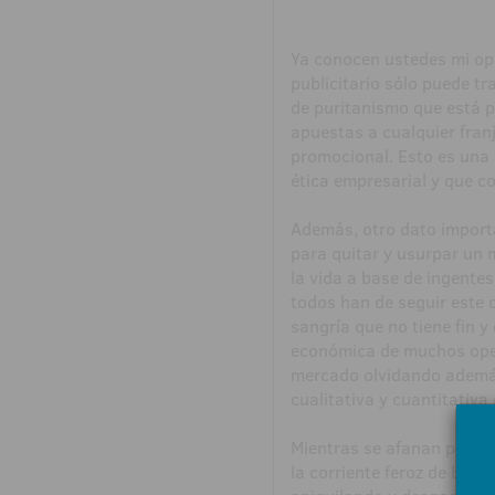
Ya conocen ustedes mi opi
publicitario sólo puede t
de puritanismo que está p
apuestas a cualquier franj
promocional. Esto es una 
ética empresarial y que co
Además, otro dato import
para quitar y usurpar un
la vida a base de ingente
todos han de seguir este 
sangría que no tiene fin y
económica de muchos oper
mercado olvidando además 
cualitativa y cuantitativa
Mientras se afanan por coo
la corriente feroz de bet3