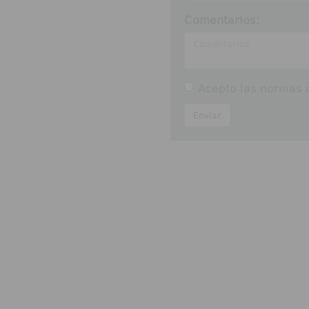
Comentarios:
Acepto las
normas d
Enviar