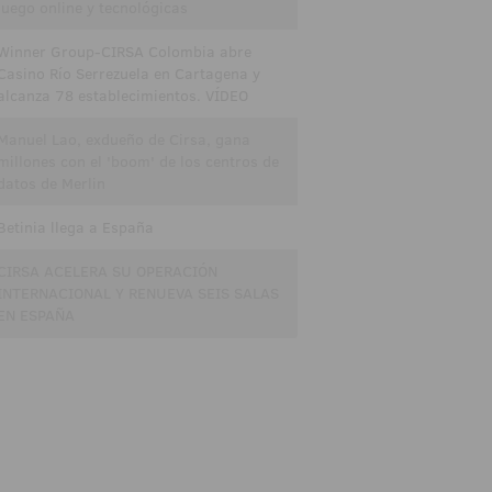
juego online y tecnológicas
Winner Group-CIRSA Colombia abre
Casino Río Serrezuela en Cartagena y
alcanza 78 establecimientos. VÍDEO
Manuel Lao, exdueño de Cirsa, gana
millones con el 'boom' de los centros de
datos de Merlin
Betinia llega a España
CIRSA ACELERA SU OPERACIÓN
INTERNACIONAL Y RENUEVA SEIS SALAS
EN ESPAÑA