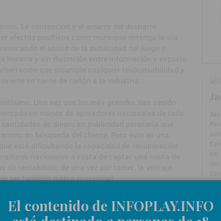
nión. La contención y el amarre del desbarre
raer efectos positivos como muro que detenga la ola
rovocando el abuso de la publicidad del juego y
a horaria y sin distinción entre información y espacio
aberración que incumple cualquier responsabilidad y
nvierte en carne de cañón a la industria.
Ja
antísimo. Una vez que los más grandes han venido
 mercado en manos de operadores nacionales de toda
Jac
s cantidades de dinero en publicidad parecería que
Per
act
camino en búsqueda del cliente. Pero esto es una
Cam
 que está dificultando la capacidad de recuperación
ser
adores nacionales a costa de captar una cuota de
des
de rentabilizar, de una vez por todas, la ventaja
con
 de ser también marca presencial.
Ha 
AZA
rdinar estas sinergias entre lo presencial y el online,
El contenido de INFOPLAY.INFO
sie
65 o William Hill o 888, incluso de SELAE y ONCE, está
pub