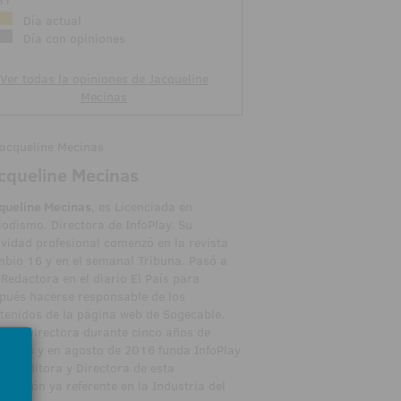
31
Día actual
Día con opiniones
Ver todas la opiniones de Jacqueline
Mecinas
cqueline Mecinas
queline Mecinas
, es Licenciada en
iodismo. Directora de InfoPlay. Su
ividad profesional comenzó en la revista
bio 16 y en el semanal Tribuna. Pasó a
 Redactora en el diario El País para
pués hacerse responsable de los
tenidos de la página web de Sogecable.
sido Directora durante cinco años de
Rplus y en agosto de 2016 funda InfoPlay
ndo Editora y Directora de esta
licación ya referente en la Industria del