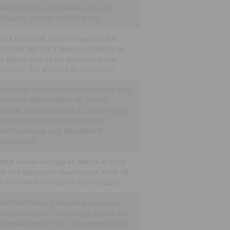
las máquinas con billetes antes de
forzarlas y robar 33.000 euros
EN EXCLUSIVA Codere responde a la
subasta del SAT y descarta impacto en
el Hipódromo de las Américas y sus
casinos: "No afectará la operación"
ANÁLISIS EXCLUSIVO INFOPLAYPOR QUÉ
MUCHOS OPERADORES DE JUEGO
ONLINE PAGAN DE MÁS A LAS GRANDES
CONSULTORAS Y SIGUEN SIN LA
INTELIGENCIA QUE REALMENTE
NECESITAN
MGA Games entrega en Melilla el título
de The Operators' Tournament 2025-26
a Gran Madrid | Casino OnlineVÍDEO
ENTREVISTA en EXCLUSIVA con Kissy
Chandiramani: "Ceuta sigue siendo una
apuesta segura" para las empresas de