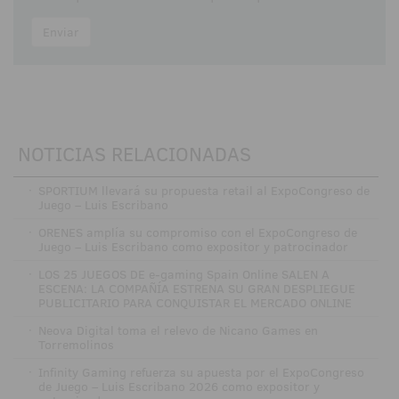
Enviar
NOTICIAS RELACIONADAS
·
SPORTIUM llevará su propuesta retail al ExpoCongreso de
Juego – Luis Escribano
·
ORENES amplía su compromiso con el ExpoCongreso de
Juego – Luis Escribano como expositor y patrocinador
·
LOS 25 JUEGOS DE e-gaming Spain Online SALEN A
ESCENA: LA COMPAÑÍA ESTRENA SU GRAN DESPLIEGUE
PUBLICITARIO PARA CONQUISTAR EL MERCADO ONLINE
·
Neova Digital toma el relevo de Nicano Games en
Torremolinos
·
Infinity Gaming refuerza su apuesta por el ExpoCongreso
de Juego – Luis Escribano 2026 como expositor y