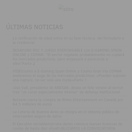
ÚLTIMAS NOTICIAS
.
La verificación de edad entra en su fase técnica: del formulario a
la credencial
.
DESAYUNO RSC Y JUEGO RSEPONSABLE con E-GAMING SPAIN
ONLINE y COMAR: "El sector regulado probablemente no copiará
los mercados predictivos, pero empezará a parecerse a
ellos"Parte 2
.
VÍDEOJunto a E-Gaming Spain Online y Casino Gran Vía COMAR
analizamos el auge de los mercados predictivos: «Pueden suponer
una ruptura, no ser solo una moda»Parte 1
.
José Vall, presidente de ANESAR, desea un feliz verano al sector
tras "un curso especialmente intenso" de defensa institucional
.
Betsson cierra la compra de Rhino Entertainment en Canadá por
64,5 millones de euros
.
La Lotería de Buenos Aires se integra en el sistema público de
intercambio seguro de datos
.
El Ejecutivo socialdemócrata danés convoca nuevas licencias de
casino de hasta diez añosPUBLICAMOS LA CONVOCATORIA