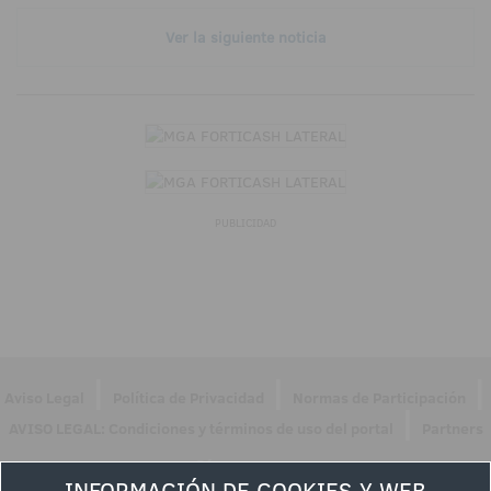
Ver la siguiente noticia
PUBLICIDAD
|
|
|
Aviso Legal
Política de Privacidad
Normas de Participación
|
AVISO LEGAL: Condiciones y términos de uso del portal
Partners
Síguenos en
INFORMACIÓN DE COOKIES Y WEB