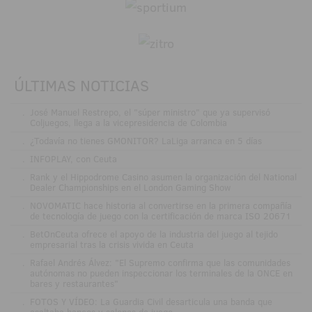
ÚLTIMAS NOTICIAS
.
José Manuel Restrepo, el "súper ministro" que ya supervisó
Coljuegos, llega a la vicepresidencia de Colombia
.
¿Todavía no tienes GMONITOR? LaLiga arranca en 5 días
.
INFOPLAY, con Ceuta
.
Rank y el Hippodrome Casino asumen la organización del National
Dealer Championships en el London Gaming Show
.
NOVOMATIC hace historia al convertirse en la primera compañía
de tecnología de juego con la certificación de marca ISO 20671
.
BetOnCeuta ofrece el apoyo de la industria del juego al tejido
empresarial tras la crisis vivida en Ceuta
.
Rafael Andrés Álvez: "El Supremo confirma que las comunidades
autónomas no pueden inspeccionar los terminales de la ONCE en
bares y restaurantes"
.
FOTOS Y VÍDEO: La Guardia Civil desarticula una banda que
asaltaba bancos y salones de juego