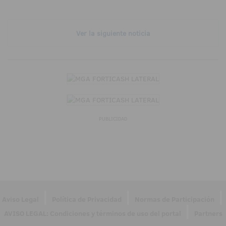
Ver la siguiente noticia
PUBLICIDAD
|
|
|
Aviso Legal
Política de Privacidad
Normas de Participación
|
AVISO LEGAL: Condiciones y términos de uso del portal
Partners