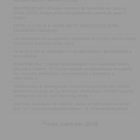
.
BOLETÍN DE HOY: El nuevo convenio de hostelería de Cáceres
(2026-2028) incluye a los trabajadores de casinos de juego y
bingos
.
ZITRO LO VUELVE A HACER: ÉXITO ABSOLUTO EN ZITRO
EXPERIENCE PARAGUAY
.
Las tendencias en las apuestas deportivas en España para la nueva
temporada deportiva 2026-2027
.
La verificación de edad entra en su fase técnica: del formulario a
la credencial
.
DESAYUNO RSC Y JUEGO RESPONSABLE con E-GAMING SPAIN
ONLINE y COMAR: "El sector regulado probablemente no copiará
los mercados predictivos, pero empezará a parecerse a
ellos"Parte 2
.
VÍDEOJunto a E-Gaming Spain Online y Casino Gran Vía COMAR
analizamos el auge de los mercados predictivos: «Pueden suponer
una ruptura, no ser solo una moda»Parte 1
.
José Vall, presidente de ANESAR, desea un feliz verano al sector
tras "un curso especialmente intenso" de defensa institucional