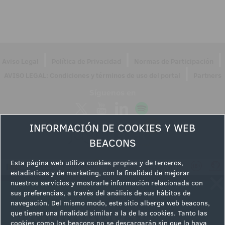
|
|
|
Aviso Legal
Política de Privacidad
Normas de Participación
|
AVISO LEGAL: Condiciones y términos de uso del portal
Partners
Síguenos en
INFORMACIÓN DE COOKIES Y WEB
BEACONS
Esta página web utiliza cookies propias y de terceros,
estadísticas y de marketing, con la finalidad de mejorar
nuestros servicios y mostrarle información relacionada con
sus preferencias, a través del análisis de sus hábitos de
navegación. Del mismo modo, este sitio alberga web beacons,
que tienen una finalidad similar a la de las cookies. Tanto las
cookies como los beacons no se descargarán sin que lo haya