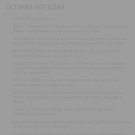
ÚLTIMAS NOTICIAS
.
INFOPLAY, con Ceuta
.
Rank y el Hippodrome Casino asumen la organización del National
Dealer Championships en el London Gaming Show
.
NOVOMATIC hace historia al convertirse en la primera compañía
de tecnología de juego con la certificación de marca ISO 20671
.
BetOnCeuta ofrece el apoyo de la industria del juego al tejido
empresarial tras la crisis vivida en Ceuta
.
Rafael Andrés Álvez: "El Supremo confirma que las comunidades
autónomas no pueden inspeccionar los terminales de la ONCE en
bares y restaurantes"
.
FOTOS Y VÍDEO: La Guardia Civil desarticula una banda que
asaltaba bancos y salones de juego
.
BOLETÍN DE HOY: El nuevo convenio de hostelería de Cáceres
(2026-2028) incluye a los trabajadores de casinos de juego y
bingos
.
ZITRO LO VUELVE A HACER: ÉXITO ABSOLUTO EN ZITRO
EXPERIENCE PARAGUAY
.
Las tendencias en las apuestas deportivas en España para la nueva
temporada deportiva 2026-2027
.
La verificación de edad entra en su fase técnica: del formulario a