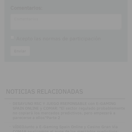
Comentarios:
Acepto las
normas de participación
Enviar
NOTICIAS RELACIONADAS
·
DESAYUNO RSC Y JUEGO RSEPONSABLE con E-GAMING
SPAIN ONLINE y COMAR: "El sector regulado probablemente
no copiará los mercados predictivos, pero empezará a
parecerse a ellos"Parte 2
·
VÍDEOJunto a E-Gaming Spain Online y Casino Gran Vía
COMAR analizamos el auge de los mercados predictivos: