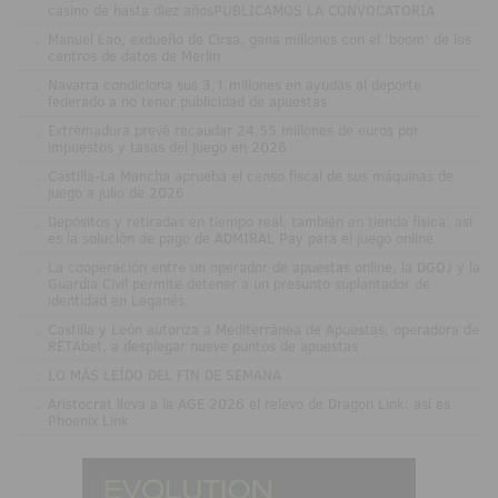
casino de hasta diez añosPUBLICAMOS LA CONVOCATORIA
.
Manuel Lao, exdueño de Cirsa, gana millones con el 'boom' de los
centros de datos de Merlin
.
Navarra condiciona sus 3,1 millones en ayudas al deporte
federado a no tener publicidad de apuestas
.
Extremadura prevé recaudar 24,55 millones de euros por
impuestos y tasas del juego en 2026
.
Castilla-La Mancha aprueba el censo fiscal de sus máquinas de
juego a julio de 2026
.
Depósitos y retiradas en tiempo real, también en tienda física: así
es la solución de pago de ADMIRAL Pay para el juego online
.
La cooperación entre un operador de apuestas online, la DGOJ y la
Guardia Civil permite detener a un presunto suplantador de
identidad en Leganés
.
Castilla y León autoriza a Mediterránea de Apuestas, operadora de
RETAbet, a desplegar nueve puntos de apuestas
.
LO MÁS LEÍDO DEL FIN DE SEMANA
.
Aristocrat lleva a la AGE 2026 el relevo de Dragon Link: así es
Phoenix Link