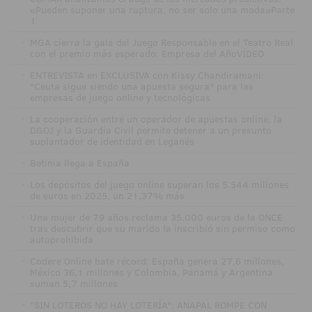
«Pueden suponer una ruptura, no ser solo una moda»Parte
1
·
MGA cierra la gala del Juego Responsable en el Teatro Real
con el premio más esperado: Empresa del AñoVÍDEO
·
ENTREVISTA en EXCLUSIVA con Kissy Chandiramani:
"Ceuta sigue siendo una apuesta segura" para las
empresas de juego online y tecnológicas
·
La cooperación entre un operador de apuestas online, la
DGOJ y la Guardia Civil permite detener a un presunto
suplantador de identidad en Leganés
·
Betinia llega a España
·
Los depósitos del juego online superan los 5.544 millones
de euros en 2025, un 21,37% más
·
Una mujer de 79 años reclama 35.000 euros de la ONCE
tras descubrir que su marido la inscribió sin permiso como
autoprohibida
·
Codere Online bate récord: España genera 27,6 millones,
México 36,1 millones y Colombia, Panamá y Argentina
suman 5,7 millones
·
"SIN LOTEROS NO HAY LOTERÍA": ANAPAL ROMPE CON