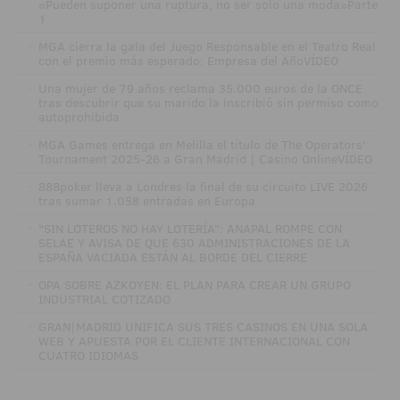
«Pueden suponer una ruptura, no ser solo una moda»Parte
1
·
MGA cierra la gala del Juego Responsable en el Teatro Real
con el premio más esperado: Empresa del AñoVÍDEO
·
Una mujer de 79 años reclama 35.000 euros de la ONCE
tras descubrir que su marido la inscribió sin permiso como
autoprohibida
·
MGA Games entrega en Melilla el título de The Operators'
Tournament 2025-26 a Gran Madrid | Casino OnlineVÍDEO
·
888poker lleva a Londres la final de su circuito LIVE 2026
tras sumar 1.058 entradas en Europa
·
"SIN LOTEROS NO HAY LOTERÍA": ANAPAL ROMPE CON
SELAE Y AVISA DE QUE 630 ADMINISTRACIONES DE LA
ESPAÑA VACIADA ESTÁN AL BORDE DEL CIERRE
·
OPA SOBRE AZKOYEN: EL PLAN PARA CREAR UN GRUPO
INDUSTRIAL COTIZADO
·
GRAN|MADRID UNIFICA SUS TRES CASINOS EN UNA SOLA
WEB Y APUESTA POR EL CLIENTE INTERNACIONAL CON
CUATRO IDIOMAS