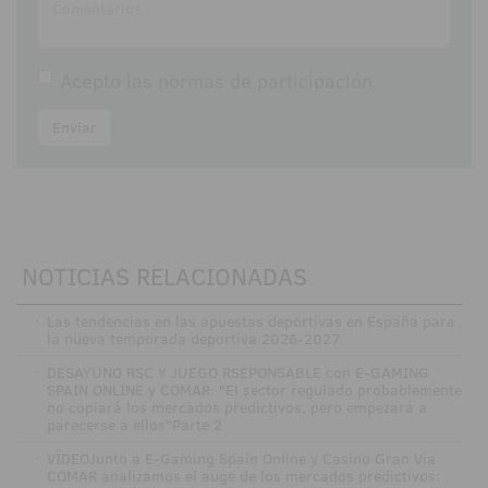
Acepto las
normas de participación
Enviar
NOTICIAS RELACIONADAS
·
Las tendencias en las apuestas deportivas en España para
la nueva temporada deportiva 2026-2027
·
DESAYUNO RSC Y JUEGO RSEPONSABLE con E-GAMING
SPAIN ONLINE y COMAR: "El sector regulado probablemente
no copiará los mercados predictivos, pero empezará a
parecerse a ellos"Parte 2
·
VÍDEOJunto a E-Gaming Spain Online y Casino Gran Vía
COMAR analizamos el auge de los mercados predictivos: