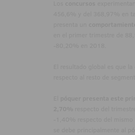
Los
concursos
experimentan 
456,6% y del 368,97% en ta
presenta un
comportamiento
en el primer trimestre de 
-80,20% en 2018.
El resultado global es que l
respecto al resto de segment
El
póquer presenta este pri
2,70%
respecto del trimestr
-1,40% respecto del mismo t
se debe principalmente al pó