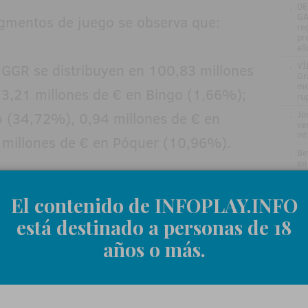
.
DE
GA
segmentos de juego se observa que:
re
pr
el
.
VÍ
 GGR se distribuyen en 100,83 millones
Gr
me
3,21 millones de € en Bingo (1,66%);
ru
o (34,72%), 0,94 millones de € en
.
Jo
ve
in
millones de € en Póquer (10,96%).
.
Be
en
.
La
ne una tasa de crecimiento respecto al
si
El contenido de INFOPLAY.INFO
 % y del 26,22%
respecto del mismo
está destinado a personas de 18
a variación se debe principalmente a las
años o más.
trapartida en directo que crecen un
es que disminuyen un -11,06%