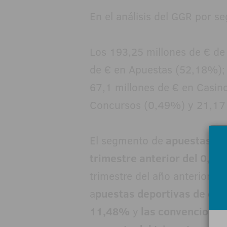
En el análisis del GGR por 
Los 193,25 millones de € de
de € en Apuestas (52,18%); 
67,1 millones de € en Casin
Concursos (0,49%) y 21,17 
El segmento de
apuestas tie
trimestre anterior del 0,63
trimestre del año anterior. L
a
puestas deportivas de con
11,48%
y
las convencional