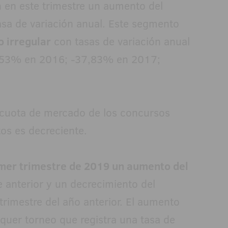
en este trimestre un aumento del
sa de variación anual. Este segmento
 irregular
con tasas de variación anual
88,53% en 2016; -37,83% en 2017;
a cuota de mercado de los concursos
os es decreciente.
mer trimestre de 2019 un aumento del
e anterior y un decrecimiento del
rimestre del año anterior. El aumento
quer torneo que registra una tasa de