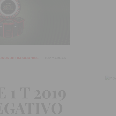
UNOS DE TRABAJO 'RSC'
TOP MARCAS
1 T 2019
NEGATIVO