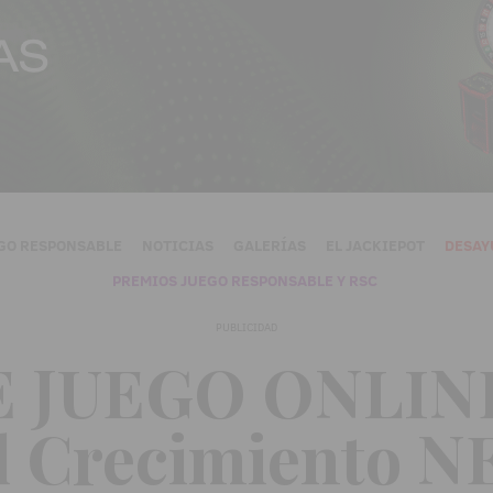
GO RESPONSABLE
NOTICIAS
GALERÍAS
EL JACKIEPOT
DESAY
PREMIOS JUEGO RESPONSABLE Y RSC
PUBLICIDAD
JUEGO ONLINE 
el Crecimiento 