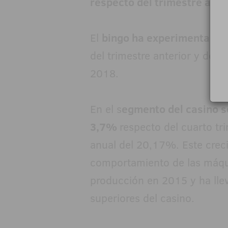
respecto del trimestre anter
El
bingo ha experimentado 
del trimestre anterior y del
2018.
En el s
egmento del casino s
3,7%
respecto del cuarto tr
anual del 20,17%. Este crec
comportamiento de las máqu
producción en 2015 y ha lle
superiores del casino.