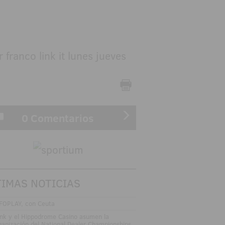
0 Comentarios
TIMAS NOTICIAS
FOPLAY, con Ceuta
nk y el Hippodrome Casino asumen la
ganización del National Dealer Championships