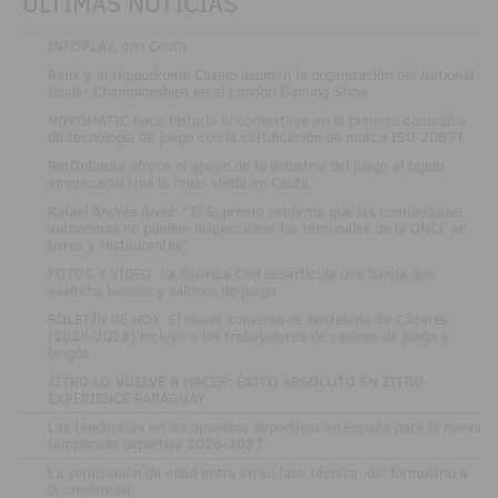
ÚLTIMAS NOTICIAS
.
INFOPLAY, con Ceuta
.
Rank y el Hippodrome Casino asumen la organización del National
Dealer Championships en el London Gaming Show
.
NOVOMATIC hace historia al convertirse en la primera compañía
de tecnología de juego con la certificación de marca ISO 20671
.
BetOnCeuta ofrece el apoyo de la industria del juego al tejido
empresarial tras la crisis vivida en Ceuta
.
Rafael Andrés Álvez: "El Supremo confirma que las comunidades
autónomas no pueden inspeccionar los terminales de la ONCE en
bares y restaurantes"
.
FOTOS Y VÍDEO: La Guardia Civil desarticula una banda que
asaltaba bancos y salones de juego
.
BOLETÍN DE HOY: El nuevo convenio de hostelería de Cáceres
(2026-2028) incluye a los trabajadores de casinos de juego y
bingos
.
ZITRO LO VUELVE A HACER: ÉXITO ABSOLUTO EN ZITRO
EXPERIENCE PARAGUAY
.
Las tendencias en las apuestas deportivas en España para la nueva
temporada deportiva 2026-2027
.
La verificación de edad entra en su fase técnica: del formulario a
la credencial