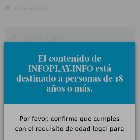
0 Comentarios
Déjanos tu opinión
Nombre:
El contenido de
INFOPLAY.INFO está
destinado a personas de 18
Comentarios:
años o más.
Acepto las
normas de participación
Por favor, confirma que cumples
Enviar
con el requisito de edad legal para