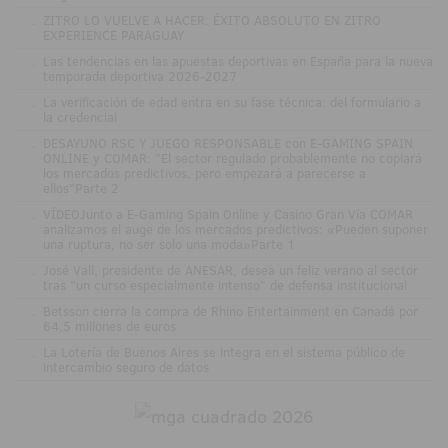
.
ZITRO LO VUELVE A HACER: ÉXITO ABSOLUTO EN ZITRO
EXPERIENCE PARAGUAY
.
Las tendencias en las apuestas deportivas en España para la nueva
temporada deportiva 2026-2027
.
La verificación de edad entra en su fase técnica: del formulario a
la credencial
.
DESAYUNO RSC Y JUEGO RESPONSABLE con E-GAMING SPAIN
ONLINE y COMAR: "El sector regulado probablemente no copiará
los mercados predictivos, pero empezará a parecerse a
ellos"Parte 2
.
VÍDEOJunto a E-Gaming Spain Online y Casino Gran Vía COMAR
analizamos el auge de los mercados predictivos: «Pueden suponer
una ruptura, no ser solo una moda»Parte 1
.
José Vall, presidente de ANESAR, desea un feliz verano al sector
tras "un curso especialmente intenso" de defensa institucional
.
Betsson cierra la compra de Rhino Entertainment en Canadá por
64,5 millones de euros
.
La Lotería de Buenos Aires se integra en el sistema público de
intercambio seguro de datos