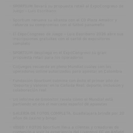
·
SPORTIUM llevará su propuesta retail al ExpoCongreso de
Juego – Luis Escribano
·
Sportium renueva su alianza con el CD Plaza Amador y
refuerza su compromiso con el fútbol panameño
·
El ExpoCongreso de Juego – Luis Escribano 2026 abre sus
inscripciones gratuitas con el cartel de expositores
completo
·
SPORTIUM despliega en el ExpoCongreso su gran
propuesta retail para los operadores
·
Coljuegos recuerda en pleno Mundial cuáles son los
operadores online autorizados para apostar en Colombia
·
Fundación Sportium culmina con éxito el primer año de
'Deporte y Valores' en la Cañada Real: deporte, inclusión y
colaboración real
·
Un informe de Gmonitor revela cómo el Mundial está
partiendo en dos el mercado español de apuestas
·
GALERÍA DE FOTOS COMPLETA. Guadalajara brinda por 20
años de casino y bingo
·
VÍDEO Y FOTOS Sportium lleva a clientes y creadores de
contenido a vivir la experiencia del Liverpool FC en Anfield