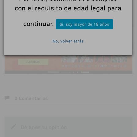
todo el territorio español.
con el requisito de edad legal para
18+ | Juegoseguro.es - Jugarbien.es
continuar.
Sí, soy mayor de 18 años
No, volver atrás
0 Comentarios
Déjanos tu opinión