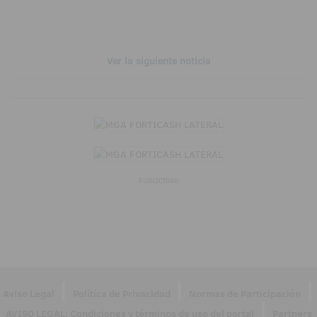
Ver la siguiente noticia
PUBLICIDAD
|
|
|
Aviso Legal
Política de Privacidad
Normas de Participación
|
AVISO LEGAL: Condiciones y términos de uso del portal
Partners