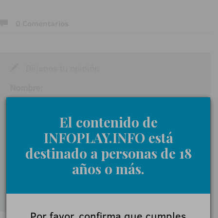
0 Comentarios
Déjanos tu opinión
Nombre:
El contenido de
Comentarios:
INFOPLAY.INFO está
destinado a personas de 18
años o más.
Acepto las
normas de participación
Enviar
Por favor, confirma que cumples
< Volver a Opiniones