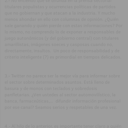
2.- No entiendo que se difunda en la prensa sectorial
titulares populistas y ocurrencias políticas de partidos
que no gobiernan y que atacan a la industria. Y mucho
menos ahondar en ello con columnas de opinión. ¿Quién
sale ganando y quién pierde con estas informaciones? Por
lo mismo, no comprendo lo de exponer a responsables de
juego autonómicos (y del gobierno central) con titulares
amarillistas, imágenes soeces y casposas cuando no,
directamente, insultos. Un poco de responsabilidad y de
criterio inteligente (?) es primordial en tiempos delicados.
3.- Twitter no parece ser la mejor vía para informar sobre
el sector sobre determinados asuntos. Está lleno de
basura y de monos con teclados y sobredosis
panfletarias. ¿Ven ustedes al sector automovilístico, la
banca, farmaceúticas,... difundir información profesional
por ese canal? Seamos serios y respetables de una vez.
4.- Al hilo de lo anterior, es importante tener claro a quién