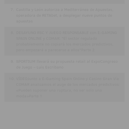
7.
Castilla y León autoriza a Mediterránea de Apuestas,
operadora de RETAbet, a desplegar nueve puntos de
apuestas
8.
DESAYUNO RSC Y JUEGO RESPONSABLE con E-GAMING
SPAIN ONLINE y COMAR: "El sector regulado
probablemente no copiará los mercados predictivos,
pero empezará a parecerse a ellos"Parte 2
9.
SPORTIUM llevará su propuesta retail al ExpoCongreso
de Juego – Luis Escribano
10.
VÍDEOJunto a E-Gaming Spain Online y Casino Gran Vía
COMAR analizamos el auge de los mercados predictivos:
«Pueden suponer una ruptura, no ser solo una
moda»Parte 1