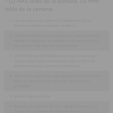
LO MÁS
leído de la semana
1.
Los 65 casinos de Codere y el Hipódromo de las
Américas saldrán a subasta en México
2.
EN EXCLUSIVA Codere responde a la subasta del SAT y
descarta impacto en el Hipódromo de las Américas y
sus casinos: "No afectará la operación"
3.
ENTREVISTA en EXCLUSIVA con Kissy Chandiramani:
"Ceuta sigue siendo una apuesta segura" para las
empresas de juego online y tecnológicas
4.
MGA cierra la gala del Juego Responsable en el Teatro
Real con el premio más esperado: Empresa del
AñoVÍDEO
5.
Betinia llega a España
6.
Manuel Lao, exdueño de Cirsa, gana millones con el
'boom' de los centros de datos de Merlin