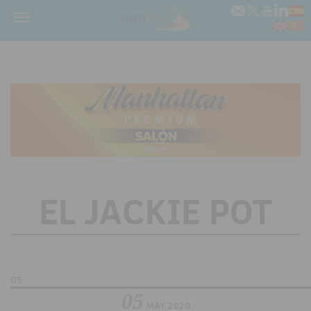
Menú
EL JACKIE POT
05
05
MAY
2020