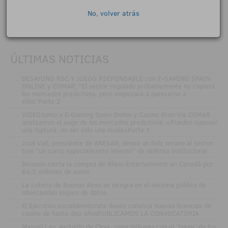
No, volver atrás
ÚLTIMAS NOTICIAS
.
DESAYUNO RSC Y JUEGO RSEPONSABLE con E-GAMING SPAIN
ONLINE y COMAR: "El sector regulado probablemente no copiará
los mercados predictivos, pero empezará a parecerse a
ellos"Parte 2
.
VÍDEOJunto a E-Gaming Spain Online y Casino Gran Vía COMAR
analizamos el auge de los mercados predictivos: «Pueden suponer
una ruptura, no ser solo una moda»Parte 1
.
José Vall, presidente de ANESAR, desea un feliz verano al sector
tras "un curso especialmente intenso" de defensa institucional
.
Betsson cierra la compra de Rhino Entertainment en Canadá por
64,5 millones de euros
.
La Lotería de Buenos Aires se integra en el sistema público de
intercambio seguro de datos
.
El Ejecutivo socialdemócrata danés convoca nuevas licencias de
casino de hasta diez añosPUBLICAMOS LA CONVOCATORIA
.
Manuel Lao, exdueño de Cirsa, gana millones con el 'boom' de los