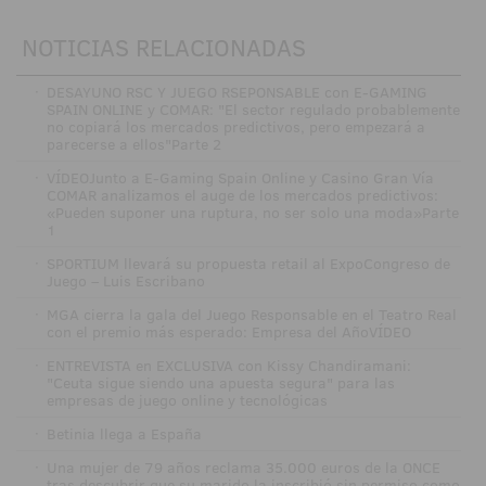
NOTICIAS RELACIONADAS
·
DESAYUNO RSC Y JUEGO RSEPONSABLE con E-GAMING
SPAIN ONLINE y COMAR: "El sector regulado probablemente
no copiará los mercados predictivos, pero empezará a
parecerse a ellos"Parte 2
·
VÍDEOJunto a E-Gaming Spain Online y Casino Gran Vía
COMAR analizamos el auge de los mercados predictivos:
«Pueden suponer una ruptura, no ser solo una moda»Parte
1
·
SPORTIUM llevará su propuesta retail al ExpoCongreso de
Juego – Luis Escribano
·
MGA cierra la gala del Juego Responsable en el Teatro Real
con el premio más esperado: Empresa del AñoVÍDEO
·
ENTREVISTA en EXCLUSIVA con Kissy Chandiramani:
"Ceuta sigue siendo una apuesta segura" para las
empresas de juego online y tecnológicas
·
Betinia llega a España
·
Una mujer de 79 años reclama 35.000 euros de la ONCE
tras descubrir que su marido la inscribió sin permiso como