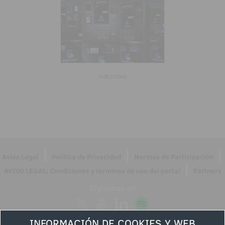
PUBLICIDAD
|
|
|
Aviso Legal
Política de Privacidad
Normas de Participación
|
AVISO LEGAL: Condiciones y términos de uso del portal
Partners
Síguenos en
INFORMACIÓN DE COOKIES Y WEB