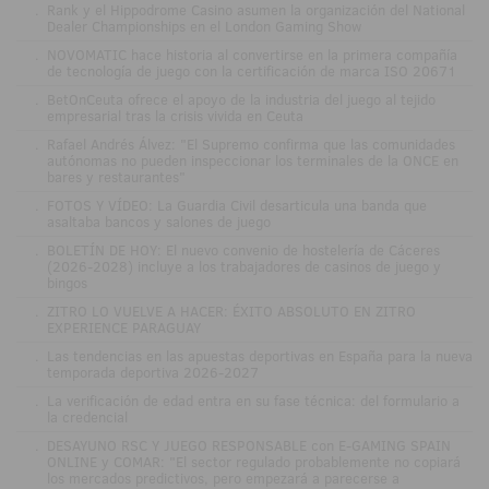
.
Rank y el Hippodrome Casino asumen la organización del National
Dealer Championships en el London Gaming Show
.
NOVOMATIC hace historia al convertirse en la primera compañía
de tecnología de juego con la certificación de marca ISO 20671
.
BetOnCeuta ofrece el apoyo de la industria del juego al tejido
empresarial tras la crisis vivida en Ceuta
.
Rafael Andrés Álvez: "El Supremo confirma que las comunidades
autónomas no pueden inspeccionar los terminales de la ONCE en
bares y restaurantes"
.
FOTOS Y VÍDEO: La Guardia Civil desarticula una banda que
asaltaba bancos y salones de juego
.
BOLETÍN DE HOY: El nuevo convenio de hostelería de Cáceres
(2026-2028) incluye a los trabajadores de casinos de juego y
bingos
.
ZITRO LO VUELVE A HACER: ÉXITO ABSOLUTO EN ZITRO
EXPERIENCE PARAGUAY
.
Las tendencias en las apuestas deportivas en España para la nueva
temporada deportiva 2026-2027
.
La verificación de edad entra en su fase técnica: del formulario a
la credencial
.
DESAYUNO RSC Y JUEGO RESPONSABLE con E-GAMING SPAIN
ONLINE y COMAR: "El sector regulado probablemente no copiará
los mercados predictivos, pero empezará a parecerse a