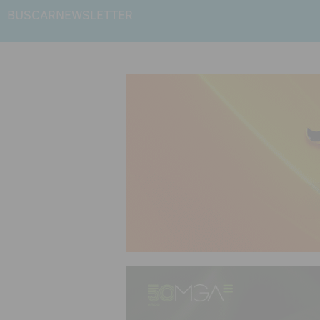
BUSCAR
NEWSLETTER