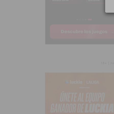
18+ | Ju