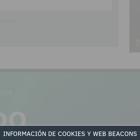
ipación
Ver la siguiente noticia
INFORMACIÓN DE COOKIES Y WEB BEACONS