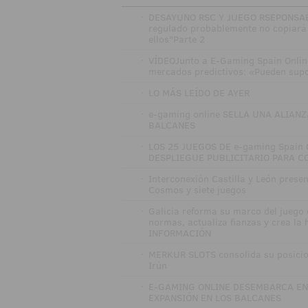
·
DESAYUNO RSC Y JUEGO RSEPONSABL
regulado probablemente no copiará 
ellos"Parte 2
·
VÍDEOJunto a E-Gaming Spain Onlin
mercados predictivos: «Pueden sup
·
LO MÁS LEÍDO DE AYER
·
e-gaming online SELLA UNA ALIAN
BALCANES
·
LOS 25 JUEGOS DE e-gaming Spain
DESPLIEGUE PUBLICITARIO PARA C
·
Interconexión Castilla y León prese
Cosmos y siete juegos
·
Galicia reforma su marco del juego 
normas, actualiza fianzas y crea la
INFORMACIÓN
·
MERKUR SLOTS consolida su posicio
Irún
·
E-GAMING ONLINE DESEMBARCA EN
EXPANSIÓN EN LOS BALCANES