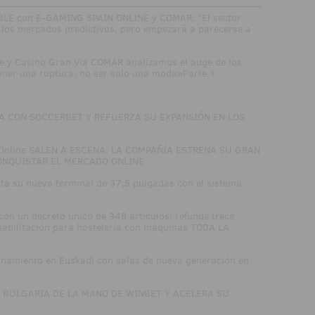
E con E-GAMING SPAIN ONLINE y COMAR: "El sector
los mercados predictivos, pero empezará a parecerse a
e y Casino Gran Vía COMAR analizamos el auge de los
oner una ruptura, no ser solo una moda»Parte 1
ZA CON SOCCERBET Y REFUERZA SU EXPANSIÓN EN LOS
 Online SALEN A ESCENA: LA COMPAÑÍA ESTRENA SU GRAN
ONQUISTAR EL MERCADO ONLINE
nta su nueva terminal de 37,5 pulgadas con el sistema
con un decreto único de 348 artículos: refunde trece
 habilitación para hostelería con máquinas TODA LA
namiento en Euskadi con salas de nueva generación en
 BULGARIA DE LA MANO DE WINBET Y ACELERA SU