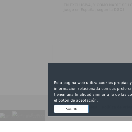
·
EN EXCLUSIVA, Y COMO NADIE SE LO
juego en España, según la DGOJ
Esta página web utiliza cookies propias y
información relacionada con sus preferen
tienen una finalidad similar a la de las
el botón de aceptación.
Aviso Legal
|
Política de Priv
ACEPTO