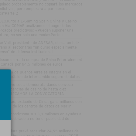
gulado probablemente no copiará los mercados
edictivos, pero empezará a parecerse a
los"Parte 2
DEOJunto a E-Gaming Spain Online y Casino
an Vía COMAR analizamos el auge de los
rcados predictivos: «Pueden suponer una
ptura, no ser solo una moda»Parte 1
sé Vall, presidente de ANESAR, desea un feliz
rano al sector tras "un curso especialmente
tenso" de defensa institucional
tsson cierra la compra de Rhino Entertainment
 Canadá por 64,5 millones de euros
 Lotería de Buenos Aires se integra en el
stema público de intercambio seguro de datos
 Ejecutivo socialdemócrata danés convoca
evas licencias de casino de hasta diez
osPUBLICAMOS LA CONVOCATORIA
nuel Lao, exdueño de Cirsa, gana millones con
 'boom' de los centros de datos de Merlin
varra condiciona sus 3,1 millones en ayudas al
porte federado a no tener publicidad de
uestas
tremadura prevé recaudar 24,55 millones de
ros por impuestos y tasas del juego en 2026