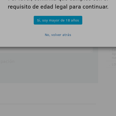
requisito de edad legal para continuar.
.
Ca
su
.
De
Sí, soy mayor de 18 años
ti
AD
.
La
No, volver atrás
on
a 
Le
.
Ca
Ap
nu
ipación
.
LO