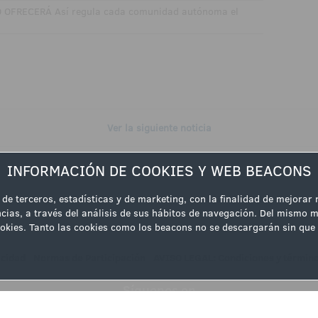
 OFRECERÁ Así regula cada comunidad autónoma el
Ver la siguiente noticia
INFORMACIÓN DE COOKIES Y WEB BEACONS
 de terceros, estadísticas y de marketing, con la finalidad de mejorar
cias, a través del análisis de sus hábitos de navegación. Del mismo m
 cookies. Tanto las cookies como los beacons no se descargarán sin q
acidad
|
Normas de Participación
|
AVISO LEGAL: Condiciones y términos
Síguenos en