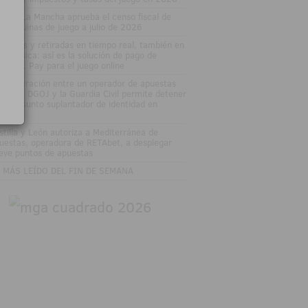
stilla-La Mancha aprueba el censo fiscal de
s máquinas de juego a julio de 2026
pósitos y retiradas en tiempo real, también en
enda física: así es la solución de pago de
MIRAL Pay para el juego online
 cooperación entre un operador de apuestas
line, la DGOJ y la Guardia Civil permite detener
un presunto suplantador de identidad en
ganés
stilla y León autoriza a Mediterránea de
uestas, operadora de RETAbet, a desplegar
eve puntos de apuestas
 MÁS LEÍDO DEL FIN DE SEMANA