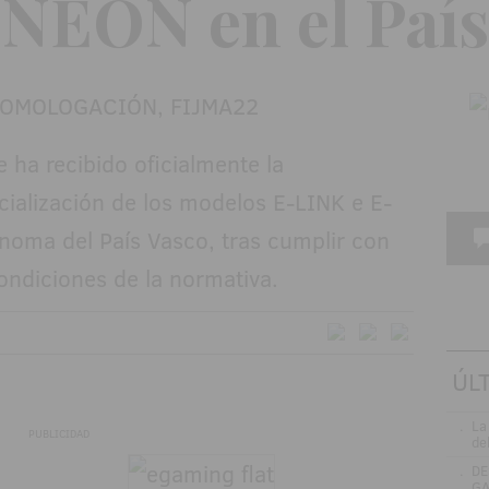
NEON en el País
ha recibido oficialmente la
ialización de los modelos E-LINK e E-
oma del País Vasco, tras cumplir con
condiciones de la normativa.
ÚL
.
La
PUBLICIDAD
de
.
DE
GA