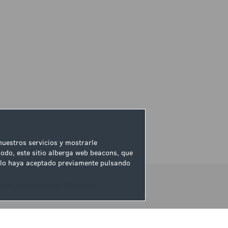
 nuestros servicios y mostrarle
odo, este sitio alberga web beacons, que
ue lo haya aceptado previamente pulsando
 de uso del portal
|
Partners