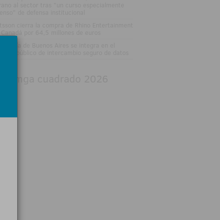
rano al sector tras "un curso especialmente
tenso" de defensa institucional
tsson cierra la compra de Rhino Entertainment
 Canadá por 64,5 millones de euros
 Lotería de Buenos Aires se integra en el
stema público de intercambio seguro de datos