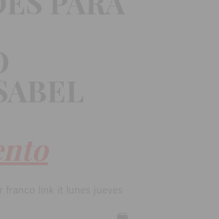
ES PARA
O
SABEL
ento