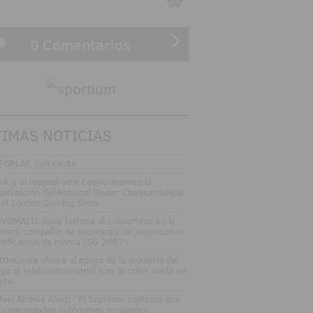
0 Comentarios
TIMAS NOTICIAS
FOPLAY, con Ceuta
nk y el Hippodrome Casino asumen la
ganización del National Dealer Championships
 el London Gaming Show
VOMATIC hace historia al convertirse en la
imera compañía de tecnología de juego con la
rtificación de marca ISO 20671
tOnCeuta ofrece el apoyo de la industria del
go al tejido empresarial tras la crisis vivida en
uta
fael Andrés Álvez: "El Supremo confirma que
s comunidades autónomas no pueden