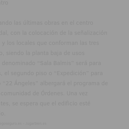
ntro
ndo las últimas obras en el centro
al, con la colocación de la señalización
 y los locales que conforman las tres
io, siendo la planta baja de usos
so denominado “Sala Balmis” será para
, el segundo piso o “Expedición” para
o o “22 Ángeles” albergará el programa de
ncomunidad de Órdenes. Una vez
es, se espera que el edificio esté
io.
egoseguro.es - Jugarbien.es