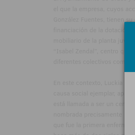
el que la empresa, cuyos acc
González Fuentes, tienen su 
financiación de la dotación i
mobiliario de la planta juve
“Isabel Zendal”, centro que b
diferentes colectivos como n
En este contexto, Luckia ap
causa social ejemplar, aport
está llamada a ser un centro
nombrada precisamente "Isabe
que fue la primera enfermer