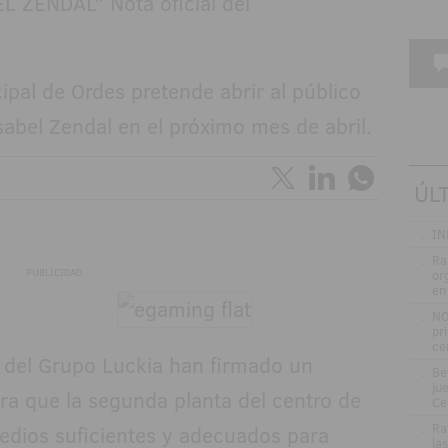
ipal de Ordes pretende abrir al público
sabel Zendal en el próximo mes de abril.
ÚL
.
IN
.
Ra
PUBLICIDAD
or
en
.
NO
pr
ce
te del Grupo Luckia han firmado un
.
Be
jue
ra que la segunda planta del centro de
Ce
.
Ra
edios suficientes y adecuados para
la