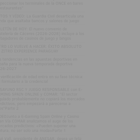
speccionar los terminales de la ONCE en bares
restaurantes"
TOS Y VÍDEO: La Guardia Civil desarticula una
nda que asaltaba bancos y salones de juego
LETÍN DE HOY: El nuevo convenio de
stelería de Cáceres (2026-2028) incluye a los
abajadores de casinos de juego y bingos
TRO LO VUELVE A HACER: ÉXITO ABSOLUTO
 ZITRO EXPERIENCE PARAGUAY
s tendencias en las apuestas deportivas en
paña para la nueva temporada deportiva
26-2027
 verificación de edad entra en su fase técnica:
l formulario a la credencial
SAYUNO RSC Y JUEGO RESPONSABLE con E-
MING SPAIN ONLINE y COMAR: "El sector
gulado probablemente no copiará los mercados
edictivos, pero empezará a parecerse a
los"Parte 2
DEOJunto a E-Gaming Spain Online y Casino
an Vía COMAR analizamos el auge de los
rcados predictivos: «Pueden suponer una
ptura, no ser solo una moda»Parte 1
sé Vall, presidente de ANESAR, desea un feliz