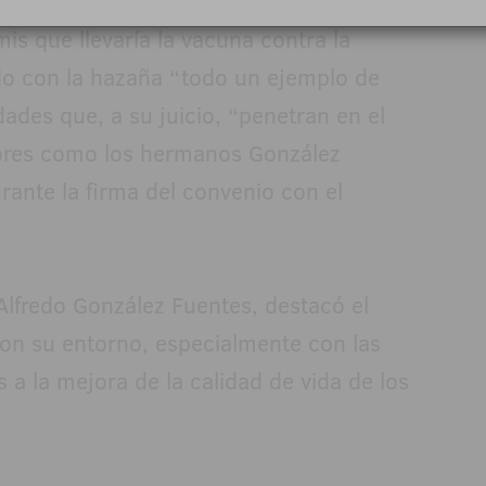
cipara de manera estoica en la
is que llevaría la vacuna contra la
ndo con la hazaña “todo un ejemplo de
idades que, a su juicio, “penetran en el
res como los hermanos González
rante la firma del convenio con el
.
 Alfredo González Fuentes, destacó el
n su entorno, especialmente con las
s a la mejora de la calidad de vida de los