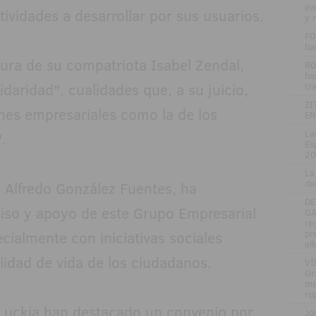
in
tividades a desarrollar por sus usuarios.
y 
.
FO
ba
igura de su compatriota Isabel Zendal,
.
BO
ho
idaridad", cualidades que, a su juicio,
tr
.
ZI
nes empresariales como la de los
EN
.
La
.
Es
20
.
La
de
 Alfredo González Fuentes, ha
.
DE
iso y apoyo de este Grupo Empresarial
GA
re
cialmente con iniciativas sociales
pr
el
idad de vida de los ciudadanos.
.
VÍ
Gr
me
ru
Luckia han destacado un convenio por
.
Jo