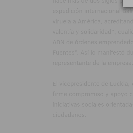
hace más de dos siglos parti
expedición internacional Balm
viruela a América, acredita
valentía y solidaridad”; cual
ADN de órdenes emprendedo
Fuentes”. Así lo manifestó du
representante de la empresa
El vicepresidente de Luckia,
firme compromiso y apoyo co
iniciativas sociales orientada
ciudadanos.