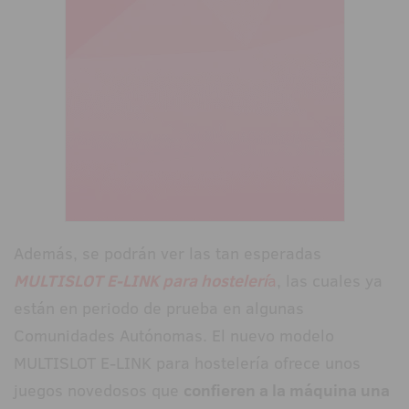
Además, se podrán ver las tan esperadas
MULTISLOT E-LINK para hostelerí
a
, las cuales ya
están en periodo de prueba en algunas
Comunidades Autónomas. El nuevo modelo
MULTISLOT E-LINK para hostelería ofrece unos
juegos novedosos que
confieren a la máquina una