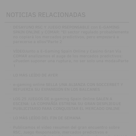
NOTICIAS RELACIONADAS
·
DESAYUNO RSC Y JUEGO RSEPONSABLE con E-GAMING
SPAIN ONLINE y COMAR: "El sector regulado probablemente
no copiará los mercados predictivos, pero empezará a
parecerse a ellos"Parte 2
·
VÍDEOJunto a E-Gaming Spain Online y Casino Gran Vía
COMAR analizamos el auge de los mercados predictivos:
«Pueden suponer una ruptura, no ser solo una moda»Parte
1
·
LO MÁS LEÍDO DE AYER
·
e-gaming online SELLA UNA ALIANZA CON SOCCERBET Y
REFUERZA SU EXPANSIÓN EN LOS BALCANES
·
LOS 25 JUEGOS DE e-gaming Spain Online SALEN A
ESCENA: LA COMPAÑÍA ESTRENA SU GRAN DESPLIEGUE
PUBLICITARIO PARA CONQUISTAR EL MERCADO ONLINE
·
LO MÁS LEÍDO DEL FIN DE SEMANA
·
Publicamos el vídeo resumen del gran encuentro sobre
RSC, Juego Responsable, mercados predictivos e