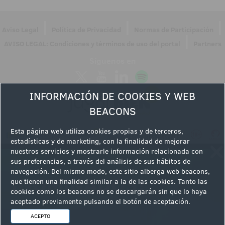
|
|
|
Aviso Legal
Política de Privacidad
Normas de Participación
|
AVISO LEGAL: Condiciones y términos de uso del portal
Partners
Síguenos en
INFORMACIÓN DE COOKIES Y WEB
BEACONS
Esta página web utiliza cookies propias y de terceros,
estadísticas y de marketing, con la finalidad de mejorar
nuestros servicios y mostrarle información relacionada con
sus preferencias, a través del análisis de sus hábitos de
navegación. Del mismo modo, este sitio alberga web beacons,
que tienen una finalidad similar a la de las cookies. Tanto las
cookies como los beacons no se descargarán sin que lo haya
aceptado previamente pulsando el botón de aceptación.
ACEPTO