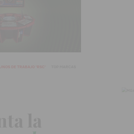
UNOS DE TRABAJO 'RSC'
TOP MARCAS
ta la