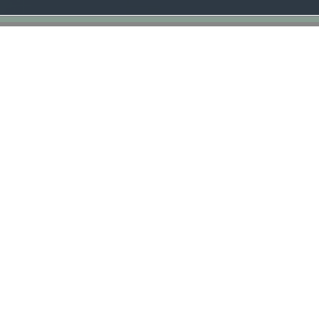
ipación