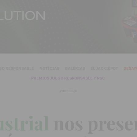
GO RESPONSABLE
NOTICIAS
GALERÍAS
EL JACKIEPOT
DESAY
PREMIOS JUEGO RESPONSABLE Y RSC
PUBLICIDAD
strial
nos presen