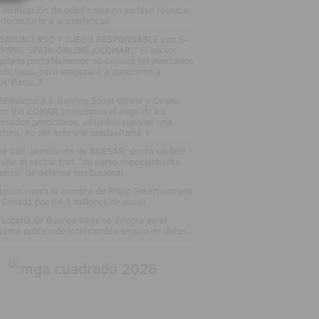
 verificación de edad entra en su fase técnica:
l formulario a la credencial
SAYUNO RSC Y JUEGO RESPONSABLE con E-
MING SPAIN ONLINE y COMAR: "El sector
gulado probablemente no copiará los mercados
edictivos, pero empezará a parecerse a
los"Parte 2
DEOJunto a E-Gaming Spain Online y Casino
an Vía COMAR analizamos el auge de los
rcados predictivos: «Pueden suponer una
ptura, no ser solo una moda»Parte 1
sé Vall, presidente de ANESAR, desea un feliz
rano al sector tras "un curso especialmente
tenso" de defensa institucional
tsson cierra la compra de Rhino Entertainment
 Canadá por 64,5 millones de euros
 Lotería de Buenos Aires se integra en el
stema público de intercambio seguro de datos