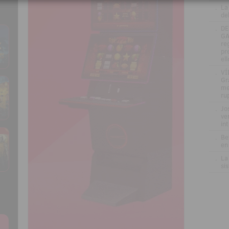
.
La
de
.
DE
GA
re
pr
el
.
VÍ
Gr
me
ru
.
Jo
ve
in
.
Be
en
.
La
si