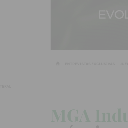
ENTREVISTAS EXCLUSIVAS
JUE
MGA Indu