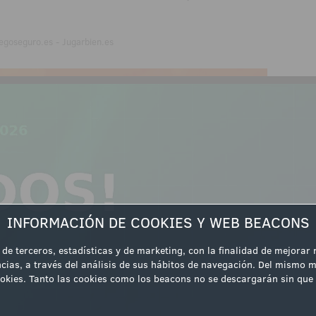
egoseguro.es - Jugarbien.es
INFORMACIÓN DE COOKIES Y WEB BEACONS
 de terceros, estadísticas y de marketing, con la finalidad de mejorar
cias, a través del análisis de sus hábitos de navegación. Del mismo m
 cookies. Tanto las cookies como los beacons no se descargarán sin q