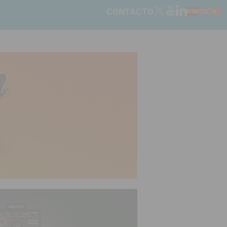
CONTACTO