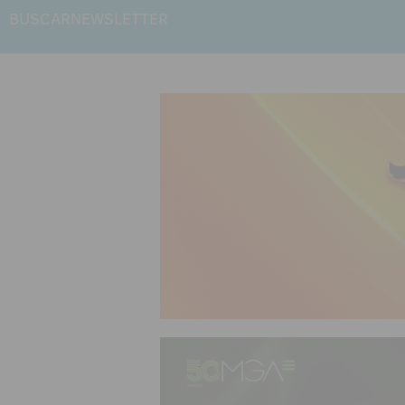
BUSCAR
NEWSLETTER