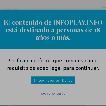
.
IN
.
Ra
PUBLICIDAD
or
en
El contenido de INFOPLAY.INFO
.
NO
pr
ce
está destinado a personas de 18
.
Be
años o más.
jue
Ce
.
Ra
la
in
y 
Por favor, confirma que cumples con el
.
FO
requisito de edad legal para continuar.
ba
.
BO
ho
Sí, soy mayor de 18 años
tr
.
ZI
EN
No, volver atrás
.
La
Es
20