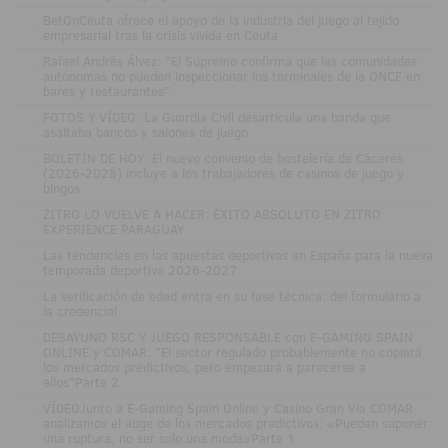
.
BetOnCeuta ofrece el apoyo de la industria del juego al tejido
empresarial tras la crisis vivida en Ceuta
.
Rafael Andrés Álvez: "El Supremo confirma que las comunidades
autónomas no pueden inspeccionar los terminales de la ONCE en
bares y restaurantes"
.
FOTOS Y VÍDEO: La Guardia Civil desarticula una banda que
asaltaba bancos y salones de juego
.
BOLETÍN DE HOY: El nuevo convenio de hostelería de Cáceres
(2026-2028) incluye a los trabajadores de casinos de juego y
bingos
.
ZITRO LO VUELVE A HACER: ÉXITO ABSOLUTO EN ZITRO
EXPERIENCE PARAGUAY
.
Las tendencias en las apuestas deportivas en España para la nueva
temporada deportiva 2026-2027
.
La verificación de edad entra en su fase técnica: del formulario a
la credencial
.
DESAYUNO RSC Y JUEGO RESPONSABLE con E-GAMING SPAIN
ONLINE y COMAR: "El sector regulado probablemente no copiará
los mercados predictivos, pero empezará a parecerse a
ellos"Parte 2
.
VÍDEOJunto a E-Gaming Spain Online y Casino Gran Vía COMAR
analizamos el auge de los mercados predictivos: «Pueden suponer
una ruptura, no ser solo una moda»Parte 1