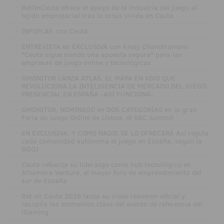
·
BetOnCeuta ofrece el apoyo de la industria del juego al
tejido empresarial tras la crisis vivida en Ceuta
·
INFOPLAY, con Ceuta
·
ENTREVISTA en EXCLUSIVA con Kissy Chandiramani:
"Ceuta sigue siendo una apuesta segura" para las
empresas de juego online y tecnológicas
·
GMONITOR LANZA ATLAS, EL MAPA EN VIVO QUE
REVOLUCIONA LA INTELIGENCIA DE MERCADO DEL JUEGO
PRESENCIAL EN ESPAÑA -ASÍ FUNCIONA-
·
GMONITOR, NOMINADO en DOS CATEGORÍAS en la gran
Feria de Juego Online de Lisboa, el SBC Summit
·
EN EXCLUSIVA, Y COMO NADIE SE LO OFRECERÁ Así regula
cada comunidad autónoma el juego en España, según la
DGOJ
·
Ceuta refuerza su liderazgo como hub tecnológico en
Alhambra Venture, el mayor foro de emprendimiento del
sur de España
·
Bet on Ceuta 2026 lanza su vídeo resumen oficial y
recopila los momentos clave del evento de referencia del
iGaming