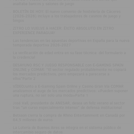
asaltaba bancos y salones de juego
.
BOLETÍN DE HOY: El nuevo convenio de hostelería de Cáceres
(2026-2028) incluye a los trabajadores de casinos de juego y
bingos
.
ZITRO LO VUELVE A HACER: ÉXITO ABSOLUTO EN ZITRO
EXPERIENCE PARAGUAY
.
Las tendencias en las apuestas deportivas en España para la nueva
temporada deportiva 2026-2027
.
La verificación de edad entra en su fase técnica: del formulario a
la credencial
.
DESAYUNO RSC Y JUEGO RESPONSABLE con E-GAMING SPAIN
ONLINE y COMAR: "El sector regulado probablemente no copiará
los mercados predictivos, pero empezará a parecerse a
ellos"Parte 2
.
VÍDEOJunto a E-Gaming Spain Online y Casino Gran Vía COMAR
analizamos el auge de los mercados predictivos: «Pueden suponer
una ruptura, no ser solo una moda»Parte 1
.
José Vall, presidente de ANESAR, desea un feliz verano al sector
tras "un curso especialmente intenso" de defensa institucional
.
Betsson cierra la compra de Rhino Entertainment en Canadá por
64,5 millones de euros
.
La Lotería de Buenos Aires se integra en el sistema público de
intercambio seguro de datos