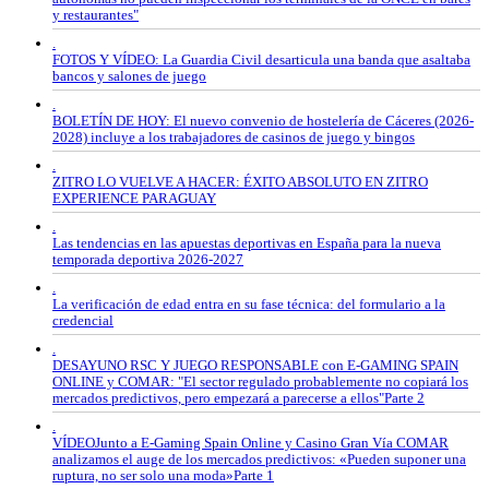
y restaurantes"
.
FOTOS Y VÍDEO: La Guardia Civil desarticula una banda que asaltaba
bancos y salones de juego
.
BOLETÍN DE HOY: El nuevo convenio de hostelería de Cáceres (2026-
2028) incluye a los trabajadores de casinos de juego y bingos
.
ZITRO LO VUELVE A HACER: ÉXITO ABSOLUTO EN ZITRO
EXPERIENCE PARAGUAY
.
Las tendencias en las apuestas deportivas en España para la nueva
temporada deportiva 2026-2027
.
La verificación de edad entra en su fase técnica: del formulario a la
credencial
.
DESAYUNO RSC Y JUEGO RESPONSABLE con E-GAMING SPAIN
ONLINE y COMAR: "El sector regulado probablemente no copiará los
mercados predictivos, pero empezará a parecerse a ellos"Parte 2
.
VÍDEOJunto a E-Gaming Spain Online y Casino Gran Vía COMAR
analizamos el auge de los mercados predictivos: «Pueden suponer una
ruptura, no ser solo una moda»Parte 1