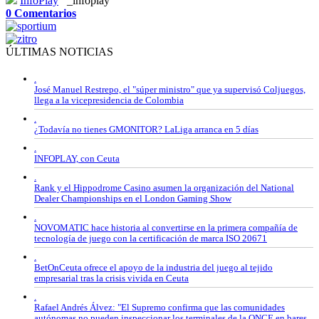
InfoPlay
_infoplay
0 Comentarios
ÚLTIMAS NOTICIAS
.
José Manuel Restrepo, el "súper ministro" que ya supervisó Coljuegos,
llega a la vicepresidencia de Colombia
.
¿Todavía no tienes GMONITOR? LaLiga arranca en 5 días
.
INFOPLAY, con Ceuta
.
Rank y el Hippodrome Casino asumen la organización del National
Dealer Championships en el London Gaming Show
.
NOVOMATIC hace historia al convertirse en la primera compañía de
tecnología de juego con la certificación de marca ISO 20671
.
BetOnCeuta ofrece el apoyo de la industria del juego al tejido
empresarial tras la crisis vivida en Ceuta
.
Rafael Andrés Álvez: "El Supremo confirma que las comunidades
autónomas no pueden inspeccionar los terminales de la ONCE en bares