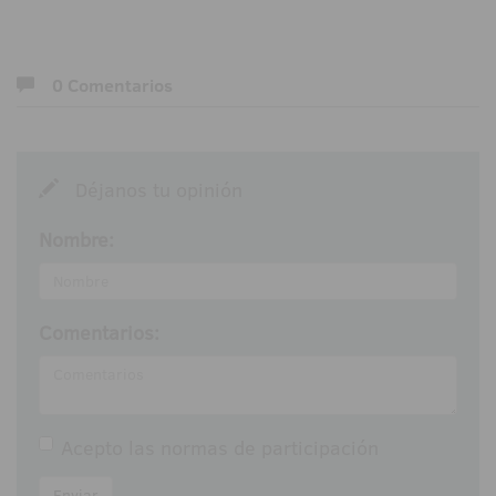
0 Comentarios
Déjanos tu opinión
Nombre:
Comentarios:
Acepto las
normas de participación
Enviar