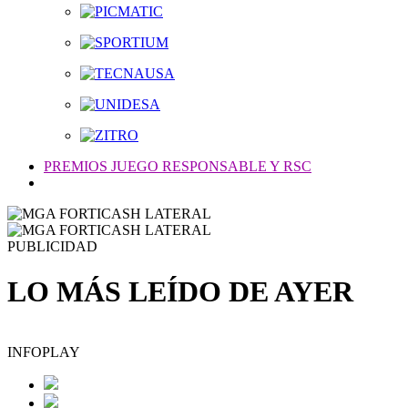
PREMIOS JUEGO RESPONSABLE Y RSC
PUBLICIDAD
LO MÁS LEÍDO DE AYER
INFOPLAY