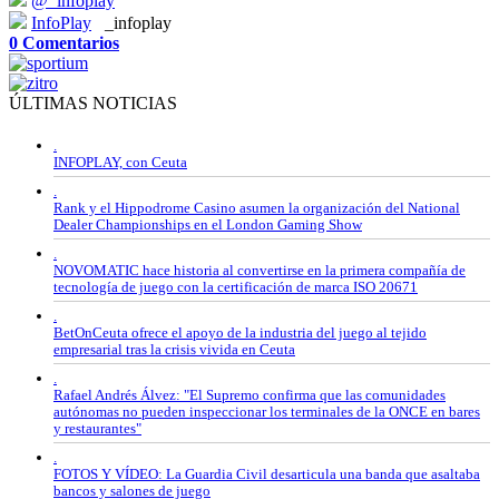
@_infoplay
InfoPlay
_infoplay
0 Comentarios
ÚLTIMAS NOTICIAS
.
INFOPLAY, con Ceuta
.
Rank y el Hippodrome Casino asumen la organización del National
Dealer Championships en el London Gaming Show
.
NOVOMATIC hace historia al convertirse en la primera compañía de
tecnología de juego con la certificación de marca ISO 20671
.
BetOnCeuta ofrece el apoyo de la industria del juego al tejido
empresarial tras la crisis vivida en Ceuta
.
Rafael Andrés Álvez: "El Supremo confirma que las comunidades
autónomas no pueden inspeccionar los terminales de la ONCE en bares
y restaurantes"
.
FOTOS Y VÍDEO: La Guardia Civil desarticula una banda que asaltaba
bancos y salones de juego