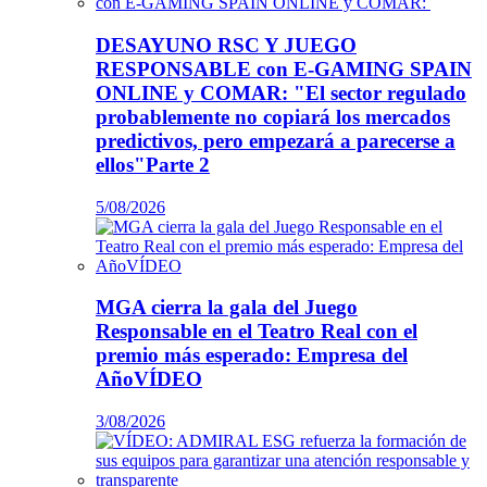
DESAYUNO RSC Y JUEGO
RESPONSABLE con E-GAMING SPAIN
ONLINE y COMAR: "El sector regulado
probablemente no copiará los mercados
predictivos, pero empezará a parecerse a
ellos"Parte 2
5/08/2026
MGA cierra la gala del Juego
Responsable en el Teatro Real con el
premio más esperado: Empresa del
AñoVÍDEO
3/08/2026