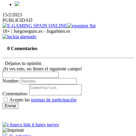
15/2/2023
PUBLICIDAD
18+ | Juegoseguro.es - Jugarbien.es
0 Comentarios
Déjanos tu opinión
¡Si ves esto, no llenes el siguiente campo!
Nombre:
Comentarios:
Acepto las
normas de participación
Enviar