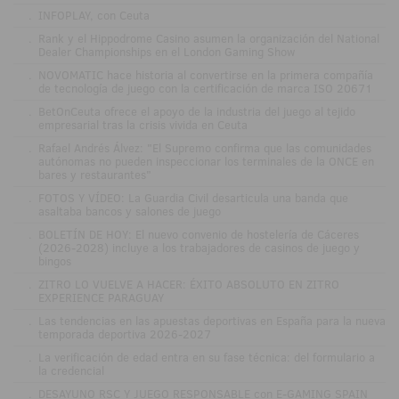
.
INFOPLAY, con Ceuta
.
Rank y el Hippodrome Casino asumen la organización del National
Dealer Championships en el London Gaming Show
.
NOVOMATIC hace historia al convertirse en la primera compañía
de tecnología de juego con la certificación de marca ISO 20671
.
BetOnCeuta ofrece el apoyo de la industria del juego al tejido
empresarial tras la crisis vivida en Ceuta
.
Rafael Andrés Álvez: "El Supremo confirma que las comunidades
autónomas no pueden inspeccionar los terminales de la ONCE en
bares y restaurantes"
.
FOTOS Y VÍDEO: La Guardia Civil desarticula una banda que
asaltaba bancos y salones de juego
.
BOLETÍN DE HOY: El nuevo convenio de hostelería de Cáceres
(2026-2028) incluye a los trabajadores de casinos de juego y
bingos
.
ZITRO LO VUELVE A HACER: ÉXITO ABSOLUTO EN ZITRO
EXPERIENCE PARAGUAY
.
Las tendencias en las apuestas deportivas en España para la nueva
temporada deportiva 2026-2027
.
La verificación de edad entra en su fase técnica: del formulario a
la credencial
.
DESAYUNO RSC Y JUEGO RESPONSABLE con E-GAMING SPAIN