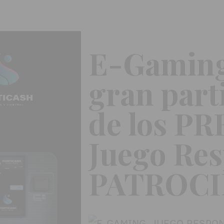
E-Gaming
gran part
de los P
Juego Re
PATROC