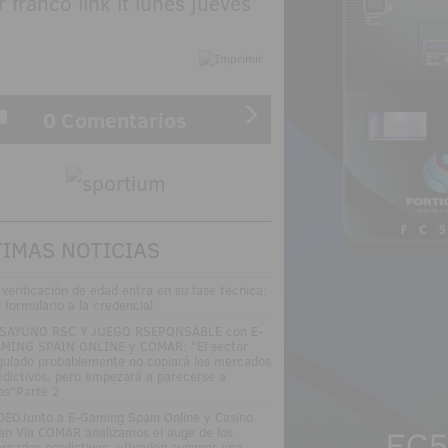
0 Comentarios
TIMAS NOTICIAS
 verificación de edad entra en su fase técnica:
l formulario a la credencial
SAYUNO RSC Y JUEGO RSEPONSABLE con E-
MING SPAIN ONLINE y COMAR: "El sector
gulado probablemente no copiará los mercados
edictivos, pero empezará a parecerse a
los"Parte 2
DEOJunto a E-Gaming Spain Online y Casino
an Vía COMAR analizamos el auge de los
rcados predictivos: «Pueden suponer una