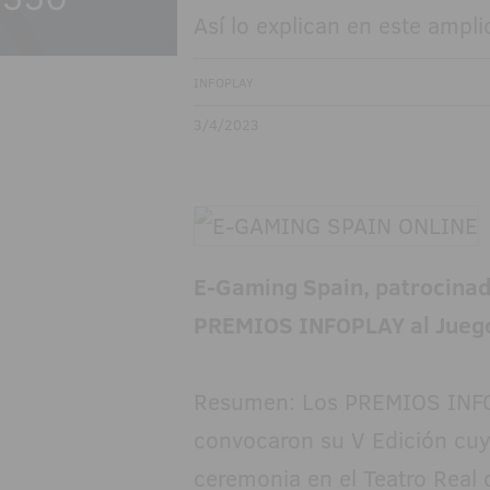
Así lo explican en este ampl
INFOPLAY
3/4/2023
E-Gaming Spain, patrocinad
PREMIOS INFOPLAY al Jueg
Resumen: Los PREMIOS IN
convocaron su V Edición cuy
ceremonia en el Teatro Real