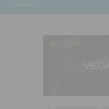
BUSCAR
NEWSLETTER
ENTREVISTAS EXCLUSIVAS
JUE