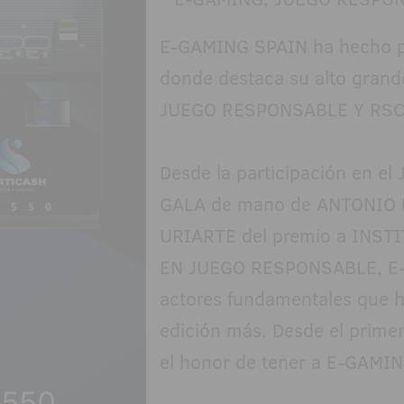
E-GAMING SPAIN ha hecho 
donde destaca su alto grand
JUEGO RESPONSABLE Y RSC
Desde la participación en el
GALA de mano de ANTONIO D
URIARTE del premio a IN
EN JUEGO RESPONSABLE, E-G
actores fundamentales que h
edición más. Desde el prim
el honor de tener a E-GAMIN