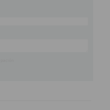
ipación