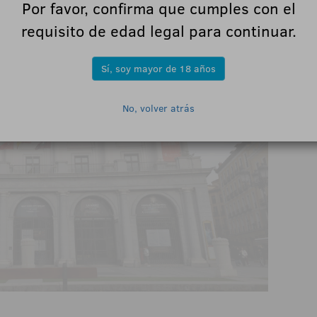
Por favor, confirma que cumples con el
requisito de edad legal para continuar.
Sí, soy mayor de 18 años
No, volver atrás