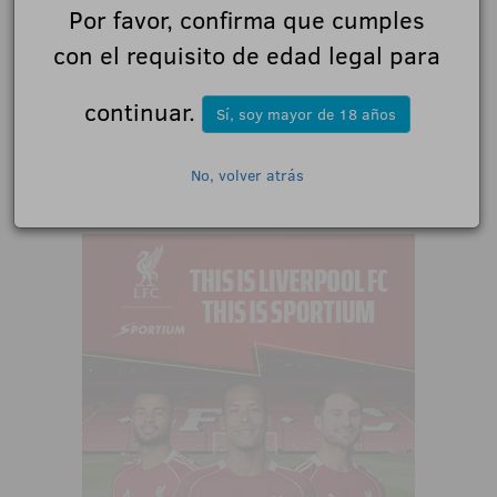
Por favor, confirma que cumples
con el requisito de edad legal para
continuar.
Sí, soy mayor de 18 años
No, volver atrás