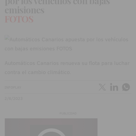
por los vehículos con bajas
emisiones
FOTOS
Automáticos Canarios renueva su flota para luchar
contra el cambio climático.
INFOPLAY
2/6/2023
PUBLICIDAD