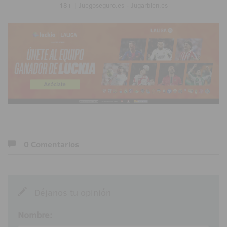
18+ | Juegoseguro.es - Jugarbien.es
0 Comentarios
Déjanos tu opinión
Nombre: