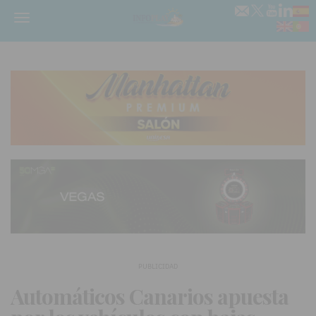
Menú
PUBLICIDAD
Automáticos Canarios apuesta