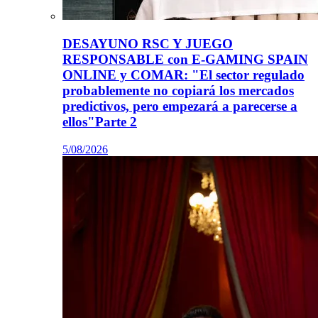
DESAYUNO RSC Y JUEGO
RESPONSABLE con E-GAMING SPAIN
ONLINE y COMAR: "El sector regulado
probablemente no copiará los mercados
predictivos, pero empezará a parecerse a
ellos"Parte 2
5/08/2026