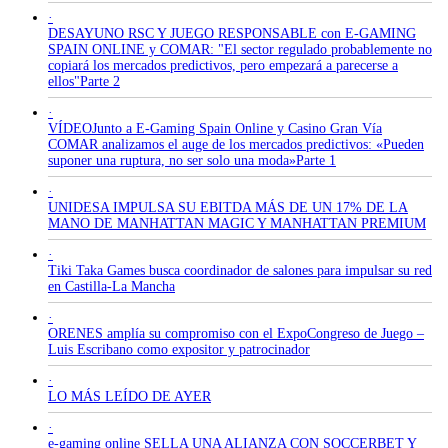
·
DESAYUNO RSC Y JUEGO RESPONSABLE con E-GAMING
SPAIN ONLINE y COMAR: "El sector regulado probablemente no
copiará los mercados predictivos, pero empezará a parecerse a
ellos"Parte 2
·
VÍDEOJunto a E-Gaming Spain Online y Casino Gran Vía
COMAR analizamos el auge de los mercados predictivos: «Pueden
suponer una ruptura, no ser solo una moda»Parte 1
·
UNIDESA IMPULSA SU EBITDA MÁS DE UN 17% DE LA
MANO DE MANHATTAN MAGIC Y MANHATTAN PREMIUM
·
Tiki Taka Games busca coordinador de salones para impulsar su red
en Castilla-La Mancha
·
ORENES amplía su compromiso con el ExpoCongreso de Juego –
Luis Escribano como expositor y patrocinador
·
LO MÁS LEÍDO DE AYER
·
e-gaming online SELLA UNA ALIANZA CON SOCCERBET Y