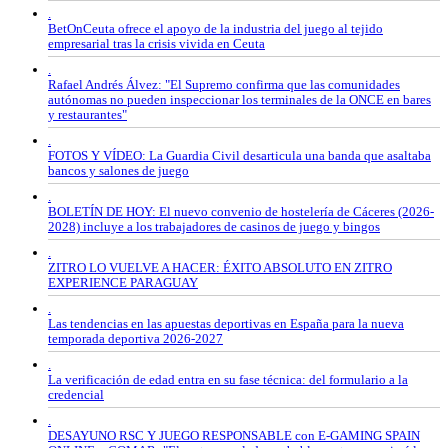
.
BetOnCeuta ofrece el apoyo de la industria del juego al tejido
empresarial tras la crisis vivida en Ceuta
.
Rafael Andrés Álvez: "El Supremo confirma que las comunidades
autónomas no pueden inspeccionar los terminales de la ONCE en bares
y restaurantes"
.
FOTOS Y VÍDEO: La Guardia Civil desarticula una banda que asaltaba
bancos y salones de juego
.
BOLETÍN DE HOY: El nuevo convenio de hostelería de Cáceres (2026-
2028) incluye a los trabajadores de casinos de juego y bingos
.
ZITRO LO VUELVE A HACER: ÉXITO ABSOLUTO EN ZITRO
EXPERIENCE PARAGUAY
.
Las tendencias en las apuestas deportivas en España para la nueva
temporada deportiva 2026-2027
.
La verificación de edad entra en su fase técnica: del formulario a la
credencial
.
DESAYUNO RSC Y JUEGO RESPONSABLE con E-GAMING SPAIN