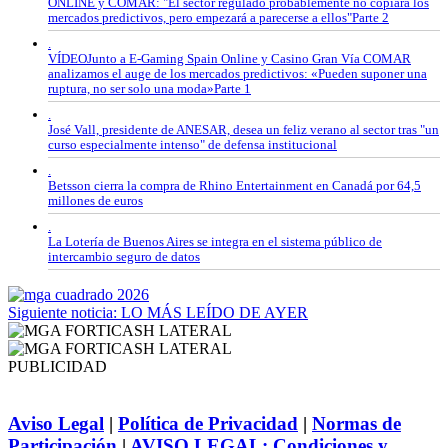
ONLINE y COMAR: "El sector regulado probablemente no copiará los
mercados predictivos, pero empezará a parecerse a ellos"Parte 2
.
VÍDEOJunto a E-Gaming Spain Online y Casino Gran Vía COMAR
analizamos el auge de los mercados predictivos: «Pueden suponer una
ruptura, no ser solo una moda»Parte 1
.
José Vall, presidente de ANESAR, desea un feliz verano al sector tras "un
curso especialmente intenso" de defensa institucional
.
Betsson cierra la compra de Rhino Entertainment en Canadá por 64,5
millones de euros
.
La Lotería de Buenos Aires se integra en el sistema público de
intercambio seguro de datos
Siguiente noticia: LO MÁS LEÍDO DE AYER
PUBLICIDAD
Aviso Legal
|
Política de Privacidad
|
Normas de
Participación
|
AVISO LEGAL: Condiciones y