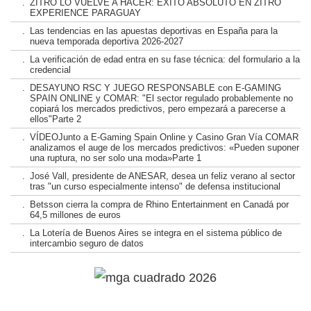
.
ZITRO LO VUELVE A HACER: ÉXITO ABSOLUTO EN ZITRO
EXPERIENCE PARAGUAY
.
Las tendencias en las apuestas deportivas en España para la
nueva temporada deportiva 2026-2027
.
La verificación de edad entra en su fase técnica: del formulario a la
credencial
.
DESAYUNO RSC Y JUEGO RESPONSABLE con E-GAMING
SPAIN ONLINE y COMAR: "El sector regulado probablemente no
copiará los mercados predictivos, pero empezará a parecerse a
ellos"Parte 2
.
VÍDEOJunto a E-Gaming Spain Online y Casino Gran Vía COMAR
analizamos el auge de los mercados predictivos: «Pueden suponer
una ruptura, no ser solo una moda»Parte 1
.
José Vall, presidente de ANESAR, desea un feliz verano al sector
tras "un curso especialmente intenso" de defensa institucional
.
Betsson cierra la compra de Rhino Entertainment en Canadá por
64,5 millones de euros
.
La Lotería de Buenos Aires se integra en el sistema público de
intercambio seguro de datos