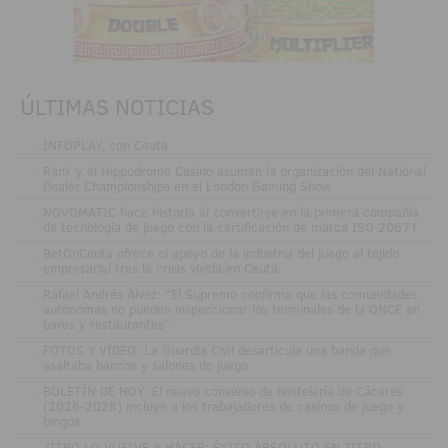
ÚLTIMAS NOTICIAS
.
INFOPLAY, con Ceuta
.
Rank y el Hippodrome Casino asumen la organización del National
Dealer Championships en el London Gaming Show
.
NOVOMATIC hace historia al convertirse en la primera compañía
de tecnología de juego con la certificación de marca ISO 20671
.
BetOnCeuta ofrece el apoyo de la industria del juego al tejido
empresarial tras la crisis vivida en Ceuta
.
Rafael Andrés Álvez: "El Supremo confirma que las comunidades
autónomas no pueden inspeccionar los terminales de la ONCE en
bares y restaurantes"
.
FOTOS Y VÍDEO: La Guardia Civil desarticula una banda que
asaltaba bancos y salones de juego
.
BOLETÍN DE HOY: El nuevo convenio de hostelería de Cáceres
(2026-2028) incluye a los trabajadores de casinos de juego y
bingos
.
ZITRO LO VUELVE A HACER: ÉXITO ABSOLUTO EN ZITRO