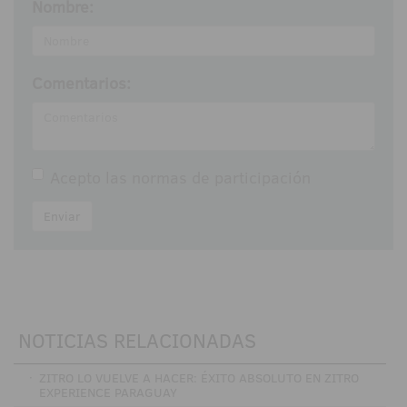
Nombre:
Comentarios:
Acepto las
normas de participación
Enviar
NOTICIAS RELACIONADAS
·
ZITRO LO VUELVE A HACER: ÉXITO ABSOLUTO EN ZITRO
EXPERIENCE PARAGUAY