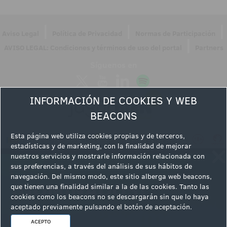
|
|
|
Aviso Legal
Política de Privacidad
Normas de Participación
|
AVISO LEGAL: Condiciones y términos de uso del portal
Partners
Síguenos en
INFORMACIÓN DE COOKIES Y WEB
BEACONS
Esta página web utiliza cookies propias y de terceros,
estadísticas y de marketing, con la finalidad de mejorar
nuestros servicios y mostrarle información relacionada con
sus preferencias, a través del análisis de sus hábitos de
navegación. Del mismo modo, este sitio alberga web beacons,
que tienen una finalidad similar a la de las cookies. Tanto las
cookies como los beacons no se descargarán sin que lo haya
aceptado previamente pulsando el botón de aceptación.
ACEPTO