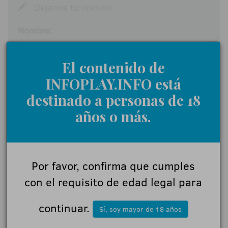
Déjanos tu opinión
Nombre:
El contenido de
Comentarios:
INFOPLAY.INFO está
destinado a personas de 18
años o más.
Acepto las
normas de participación
Enviar
Por favor, confirma que cumples
con el requisito de edad legal para
continuar.
Sí, soy mayor de 18 años
NOTICIAS RELACIONADAS