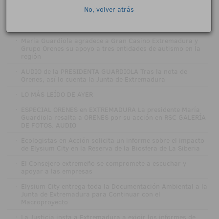
No, volver atrás
·
El juego seguirá bajo el paraguas de la Dirección General
de Tributos de Extremadura tras la reestructuración del
Gobierno de Guardiola
·
María Guardiola agradece a Gran Casino Extremadura y
Grupo Orenes su apoyo a tres entidades de autismo en la
región
·
AUDIO de la PRESIDENTA GUARDIOLA Tras la nota de
Orenes, así lo cuenta la Junta de Extremadura
·
LO MÁS LEÍDO DE AYER
·
ESPECIAL ORENES en EXTREMADURA La presidente María
Guardiola resalta a ORENES por su acción en RSC GALERÍA
DE FOTOS. AUDIO
·
Ecologistas en Acción solicita un informe sobre el impacto
de Elysium City en la Reserva de la Biosfera de La Siberia
·
El Consejero extremeño se compromete a escuchar y
apoyar a las empresas
·
Elysium City entrega toda la Documentación Ambiental a la
Junta de Extremadura para Continuar con el
Macroproyecto
·
La Justicia insta a Extremadura a exigir los informes de