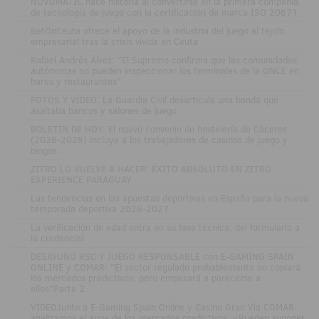
.
NOVOMATIC hace historia al convertirse en la primera compañía
de tecnología de juego con la certificación de marca ISO 20671
.
BetOnCeuta ofrece el apoyo de la industria del juego al tejido
empresarial tras la crisis vivida en Ceuta
.
Rafael Andrés Álvez: "El Supremo confirma que las comunidades
autónomas no pueden inspeccionar los terminales de la ONCE en
bares y restaurantes"
.
FOTOS Y VÍDEO: La Guardia Civil desarticula una banda que
asaltaba bancos y salones de juego
.
BOLETÍN DE HOY: El nuevo convenio de hostelería de Cáceres
(2026-2028) incluye a los trabajadores de casinos de juego y
bingos
.
ZITRO LO VUELVE A HACER: ÉXITO ABSOLUTO EN ZITRO
EXPERIENCE PARAGUAY
.
Las tendencias en las apuestas deportivas en España para la nueva
temporada deportiva 2026-2027
.
La verificación de edad entra en su fase técnica: del formulario a
la credencial
.
DESAYUNO RSC Y JUEGO RESPONSABLE con E-GAMING SPAIN
ONLINE y COMAR: "El sector regulado probablemente no copiará
los mercados predictivos, pero empezará a parecerse a
ellos"Parte 2
.
VÍDEOJunto a E-Gaming Spain Online y Casino Gran Vía COMAR
analizamos el auge de los mercados predictivos: «Pueden suponer