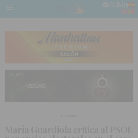
Menú
PUBLICIDAD
María Guardiola critica al PSOE