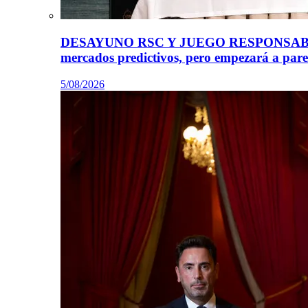
DESAYUNO RSC Y JUEGO RESPONSABLE co
mercados predictivos, pero empezará a parec
5/08/2026