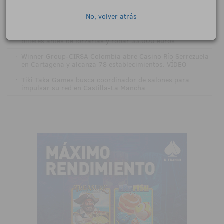
·
888poker lleva a Londres la final de su circuito LIVE 2026
No, volver atrás
tras sumar 1.058 entradas en Europa
·
Desarticulada una banda que llenaba las máquinas con
billetes antes de forzarlas y robar 33.000 euros
·
Winner Group-CIRSA Colombia abre Casino Río Serrezuela
en Cartagena y alcanza 78 establecimientos. VÍDEO
·
Tiki Taka Games busca coordinador de salones para
impulsar su red en Castilla-La Mancha