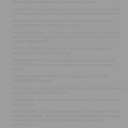
Dealer Championships en el London Gaming Show
.
NOVOMATIC hace historia al convertirse en la primera compañía
de tecnología de juego con la certificación de marca ISO 20671
.
BetOnCeuta ofrece el apoyo de la industria del juego al tejido
empresarial tras la crisis vivida en Ceuta
.
Rafael Andrés Álvez: "El Supremo confirma que las comunidades
autónomas no pueden inspeccionar los terminales de la ONCE en
bares y restaurantes"
.
FOTOS Y VÍDEO: La Guardia Civil desarticula una banda que
asaltaba bancos y salones de juego
.
BOLETÍN DE HOY: El nuevo convenio de hostelería de Cáceres
(2026-2028) incluye a los trabajadores de casinos de juego y
bingos
.
ZITRO LO VUELVE A HACER: ÉXITO ABSOLUTO EN ZITRO
EXPERIENCE PARAGUAY
.
Las tendencias en las apuestas deportivas en España para la nueva
temporada deportiva 2026-2027
.
La verificación de edad entra en su fase técnica: del formulario a
la credencial
.
DESAYUNO RSC Y JUEGO RESPONSABLE con E-GAMING SPAIN
ONLINE y COMAR: "El sector regulado probablemente no copiará
los mercados predictivos, pero empezará a parecerse a
ellos"Parte 2