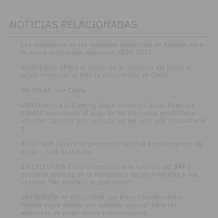
NOTICIAS RELACIONADAS
·
Las tendencias en las apuestas deportivas en España para
la nueva temporada deportiva 2026-2027
·
BetOnCeuta ofrece el apoyo de la industria del juego al
tejido empresarial tras la crisis vivida en Ceuta
·
INFOPLAY, con Ceuta
·
VÍDEOJunto a E-Gaming Spain Online y Casino Gran Vía
COMAR analizamos el auge de los mercados predictivos:
«Pueden suponer una ruptura, no ser solo una moda»Parte
1
·
SPORTIUM llevará su propuesta retail al ExpoCongreso de
Juego – Luis Escribano
·
EN EXCLUSIVA Codere responde a la subasta del SAT y
descarta impacto en el Hipódromo de las Américas y sus
casinos: "No afectará la operación"
·
ENTREVISTA en EXCLUSIVA con Kissy Chandiramani:
"Ceuta sigue siendo una apuesta segura" para las
empresas de juego online y tecnológicas