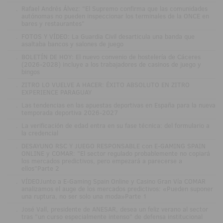
.
Rafael Andrés Álvez: "El Supremo confirma que las comunidades
autónomas no pueden inspeccionar los terminales de la ONCE en
bares y restaurantes"
.
FOTOS Y VÍDEO: La Guardia Civil desarticula una banda que
asaltaba bancos y salones de juego
.
BOLETÍN DE HOY: El nuevo convenio de hostelería de Cáceres
(2026-2028) incluye a los trabajadores de casinos de juego y
bingos
.
ZITRO LO VUELVE A HACER: ÉXITO ABSOLUTO EN ZITRO
EXPERIENCE PARAGUAY
.
Las tendencias en las apuestas deportivas en España para la nueva
temporada deportiva 2026-2027
.
La verificación de edad entra en su fase técnica: del formulario a
la credencial
.
DESAYUNO RSC Y JUEGO RESPONSABLE con E-GAMING SPAIN
ONLINE y COMAR: "El sector regulado probablemente no copiará
los mercados predictivos, pero empezará a parecerse a
ellos"Parte 2
.
VÍDEOJunto a E-Gaming Spain Online y Casino Gran Vía COMAR
analizamos el auge de los mercados predictivos: «Pueden suponer
una ruptura, no ser solo una moda»Parte 1
.
José Vall, presidente de ANESAR, desea un feliz verano al sector
tras "un curso especialmente intenso" de defensa institucional