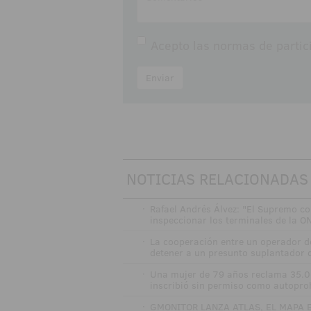
Acepto las
normas de partic
Enviar
NOTICIAS RELACIONADAS
·
Rafael Andrés Álvez: "El Supremo 
inspeccionar los terminales de la O
·
La cooperación entre un operador de
detener a un presunto suplantador 
·
Una mujer de 79 años reclama 35.00
inscribió sin permiso como autopro
·
GMONITOR LANZA ATLAS, EL MAPA 