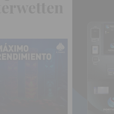
terwetten