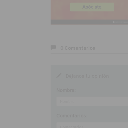
0 Comentarios
Déjanos tu opinión
Nombre:
Comentarios: