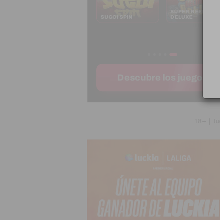
18+ | Ju