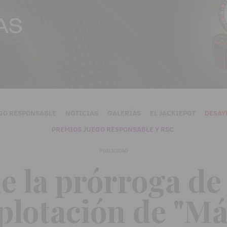
GO RESPONSABLE
NOTICIAS
GALERÍAS
EL JACKIEPOT
DESAY
PREMIOS JUEGO RESPONSABLE Y RSC
PUBLICIDAD
e la prórroga de 
xplotación de "M