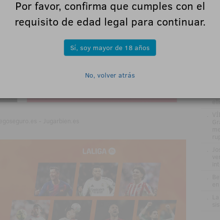
Por favor, confirma que cumples con el
.
ZI
EN
requisito de edad legal para continuar.
.
La
Es
20
Sí, soy mayor de 18 años
.
La
de
.
DE
No, volver atrás
GA
re
pr
el
.
VÍ
egoseguro.es - Jugarbien.es
Gr
me
ru
.
Jo
ve
in
.
Be
en
.
La
si