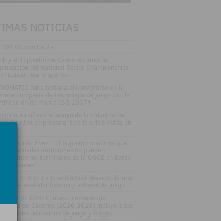
TIMAS NOTICIAS
FOPLAY, con Ceuta
nk y el Hippodrome Casino asumen la
ganización del National Dealer Championships
 el London Gaming Show
VOMATIC hace historia al convertirse en la
imera compañía de tecnología de juego con la
rtificación de marca ISO 20671
tOnCeuta ofrece el apoyo de la industria del
go al tejido empresarial tras la crisis vivida en
uta
fael Andrés Álvez: "El Supremo confirma que
s comunidades autónomas no pueden
speccionar los terminales de la ONCE en bares
restaurantes"
TOS Y VÍDEO: La Guardia Civil desarticula una
nda que asaltaba bancos y salones de juego
LETÍN DE HOY: El nuevo convenio de
stelería de Cáceres (2026-2028) incluye a los
abajadores de casinos de juego y bingos