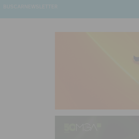
BUSCAR
NEWSLETTER