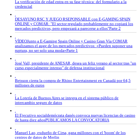
La verificación de edad entra en su fase técnica: del formulario a la
credencial
.
DESAYUNO RSC Y JUEGO RSEPONSABLE con E-GAMING SPAIN
ONLINE y COMAR: "El sector regulado probablemente no copiará los
mercados predictivos, pero empezará a parecerse a ellos"Parte 2
.
VÍDEOJunto a E-Gaming Spain Online y Casino Gran Vía COMAR
analizamos el auge de los mercados predictivos: «Pueden suponer una
ruptura, no ser solo una moda»Parte 1
.
José Vall, presidente de ANESAR, desea un feliz verano al sector tras "un
curso especialmente intenso" de defensa institucional
.
Betsson cierra la compra de Rhino Entertainment en Canadá por 64,5
millones de euros
.
La Lotería de Buenos Aires se integra en el sistema público de
intercambio seguro de datos
.
El Ejecutivo socialdemócrata danés convoca nuevas licencias de casino
de hasta diez añosPUBLICAMOS LA CONVOCATORIA
.
Manuel Lao, exdueño de Cirsa, gana millones con el 'boom' de los
centros de datos de Merlin