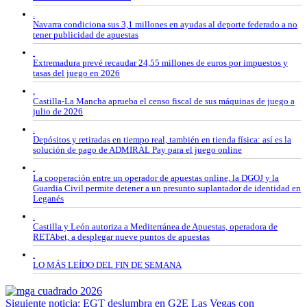
.
Navarra condiciona sus 3,1 millones en ayudas al deporte federado a no
tener publicidad de apuestas
.
Extremadura prevé recaudar 24,55 millones de euros por impuestos y
tasas del juego en 2026
.
Castilla-La Mancha aprueba el censo fiscal de sus máquinas de juego a
julio de 2026
.
Depósitos y retiradas en tiempo real, también en tienda física: así es la
solución de pago de ADMIRAL Pay para el juego online
.
La cooperación entre un operador de apuestas online, la DGOJ y la
Guardia Civil permite detener a un presunto suplantador de identidad en
Leganés
.
Castilla y León autoriza a Mediterránea de Apuestas, operadora de
RETAbet, a desplegar nueve puntos de apuestas
.
LO MÁS LEÍDO DEL FIN DE SEMANA
Siguiente noticia: EGT deslumbra en G2E Las Vegas con