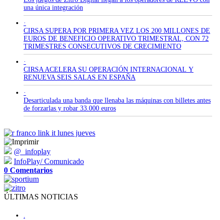
una única integración
·
CIRSA SUPERA POR PRIMERA VEZ LOS 200 MILLONES DE
EUROS DE BENEFICIO OPERATIVO TRIMESTRAL, CON 72
TRIMESTRES CONSECUTIVOS DE CRECIMIENTO
·
CIRSA ACELERA SU OPERACIÓN INTERNACIONAL Y
RENUEVA SEIS SALAS EN ESPAÑA
·
Desarticulada una banda que llenaba las máquinas con billetes antes
de forzarlas y robar 33.000 euros
@_infoplay
InfoPlay/ Comunicado
0 Comentarios
ÚLTIMAS NOTICIAS
.