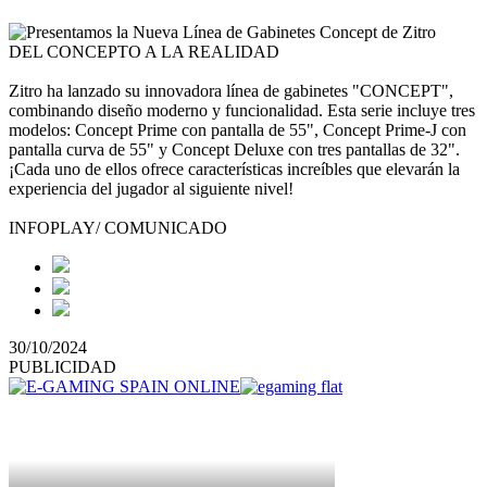
DEL CONCEPTO A LA REALIDAD
Zitro ha lanzado su innovadora línea de gabinetes "CONCEPT",
combinando diseño moderno y funcionalidad. Esta serie incluye tres
modelos: Concept Prime con pantalla de 55", Concept Prime-J con
pantalla curva de 55" y Concept Deluxe con tres pantallas de 32".
¡Cada uno de ellos ofrece características increíbles que elevarán la
experiencia del jugador al siguiente nivel!
INFOPLAY/ COMUNICADO
30/10/2024
PUBLICIDAD