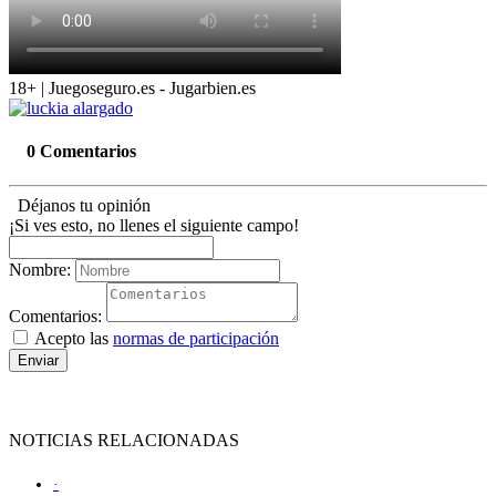
18+ | Juegoseguro.es - Jugarbien.es
0 Comentarios
Déjanos tu opinión
¡Si ves esto, no llenes el siguiente campo!
Nombre:
Comentarios:
Acepto las
normas de participación
Enviar
NOTICIAS RELACIONADAS
·