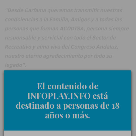
"Desde Carfama queremos transmitir nuestras
condolencias a la Familia, Amigos y a todas las
personas que forman ACODISA, persona siempre
responsable y servicial con todo el Sector de
Recreativo y alma viva del Congreso Andaluz,
nuestro eterno agradecimiento por todo su
legado".
El contenido de
Merkur Dosniha
le recuerda como excelente amigo
INFOPLAY.INFO está
y persona:
destinado a personas de 18
años o más.
“Con profunda tristeza y dolor, queremos expresar
nuestras más sinceras condolencias por la