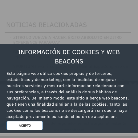
NOTICIAS RELACIONADAS
·
ZITRO LO VUELVE A HACER: ÉXITO ABSOLUTO EN ZITRO
EXPERIENCE PARAGUAY
INFORMACIÓN DE COOKIES Y WEB
·
BetOnCeuta ofrece el apoyo de la industria del juego al
tejido empresarial tras la crisis vivida en Ceuta
BEACONS
·
SPORTIUM llevará su propuesta retail al ExpoCongreso de
Juego – Luis Escribano
Esta página web utiliza cookies propias y de terceros,
estadísticas y de marketing, con la finalidad de mejorar
·
MGA cierra la gala del Juego Responsable en el Teatro Real
nuestros servicios y mostrarle información relacionada con
con el premio más esperado: Empresa del AñoVÍDEO
sus preferencias, a través del análisis de sus hábitos de
·
MGA Games entrega en Melilla el título de The Operators'
navegación. Del mismo modo, este sitio alberga web beacons,
Tournament 2025-26 a Gran Madrid | Casino OnlineVÍDEO
que tienen una finalidad similar a la de las cookies. Tanto las
·
ENTREVISTA EXCLUSIVADe convertir dióxido de carbono en
cookies como los beacons no se descargarán sin que lo haya
ladrillos a generar energía en Nicaragua: la estrategia de
aceptado previamente pulsando el botón de aceptación.
PAF para ser Net-Zero en 2040
ACEPTO
·
LO MÁS LEÍDO DE AYER