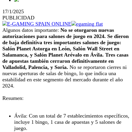
17/1/2025
PUBLICIDAD
Algunos datos importante:
No se otorgaron nuevas
autorizaciones para salones de juego en 2024. Se dieron
de baja definitiva tres importantes salones de juego:
Salón Planet Astorga en León, Salón Wall Street en
Salamanca, y Salón Planet Arévalo en Ávila. Tres casas
de apuestas también cerraron definitivamente en
Valladolid, Palencia, y Soria.
No se reportaron cierres ni
nuevas aperturas de salas de bingo, lo que indica una
estabilidad en este segmento del mercado durante el año
2024.
Resumen:
Ávila: Con un total de 7 establecimientos específicos,
incluye 1 bingo, 1 casa de apuestas y 5 salones de
juego.