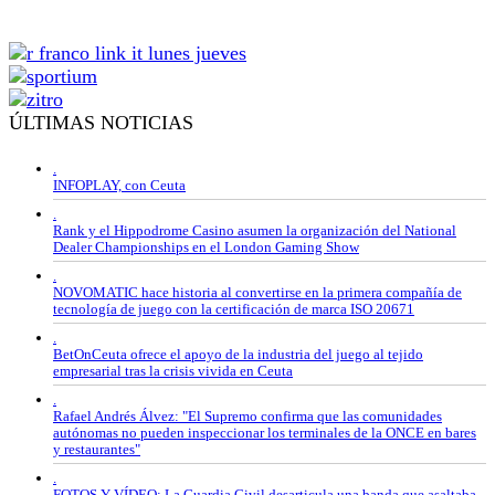
ÚLTIMAS NOTICIAS
.
INFOPLAY, con Ceuta
.
Rank y el Hippodrome Casino asumen la organización del National
Dealer Championships en el London Gaming Show
.
NOVOMATIC hace historia al convertirse en la primera compañía de
tecnología de juego con la certificación de marca ISO 20671
.
BetOnCeuta ofrece el apoyo de la industria del juego al tejido
empresarial tras la crisis vivida en Ceuta
.
Rafael Andrés Álvez: "El Supremo confirma que las comunidades
autónomas no pueden inspeccionar los terminales de la ONCE en bares
y restaurantes"
.
FOTOS Y VÍDEO: La Guardia Civil desarticula una banda que asaltaba