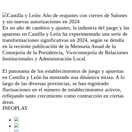
En un año de cambios y ajustes, la industria del juego y las
apuestas en Castilla y León ha experimentado una serie de
transformaciones significativas en 2024, según se detalla
en la reciente publicación de la Memoria Anual de la
Consejería de la Presidencia, Viceconsejería de Relaciones
Institucionales y Administración Local.
El panorama de los establecimientos de juego y apuestas
en Castilla y León ha mostrado una dinámica mixta. A lo
largo de las diversas provincias, se han registrado
fluctuaciones en el número de establecimientos activos,
reflejando tanto crecimiento como contracción en ciertas
áreas.
INFOPLAY