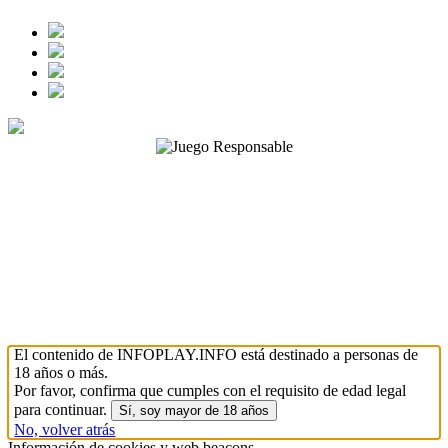
El contenido de INFOPLAY.INFO está destinado a personas de
18 años o más.
Por favor, confirma que cumples con el requisito de edad legal
para continuar.
Sí, soy mayor de 18 años
No, volver atrás
Información de cookies y web beacons