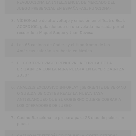
REVOLUCIONA LA INTELIGENCIA DE MERCADO DEL
JUEGO PRESENCIAL EN ESPAÑA -ASÍ FUNCIONA-
3.
VÍDEONoche de alto voltaje y emoción en el Teatro Real:
ACORDJOC, galardonada en una velada marcada por el
recuerdo a Miquel Suqué y Joan Devesa
4.
Los 65 casinos de Codere y el Hipódromo de las
Américas saldrán a subasta en México
5.
EL GOBIERNO VASCO RENUEVA LA CÚPULA DE LA
ERTZAINTZA CON LA MIRA PUESTA EN LA "ERTZAINTZA
2030"
6.
ANÁLISIS EXCLUSIVO INFOPLAY ¿SERPIENTE DE VERANO
O SUBIDA DE COSTES REAL? LA NUEVA TASA
ANTIBLANQUEO QUE EL GOBIERNO QUIERE COBRAR A
LOS OPERADORES DE JUEGO
7.
Casino Barcelona se prepara para 28 días de poker sin
pausa
8.
CASINO MEDITERRÁNEO ORIHUELA-COSTA ESTRENA