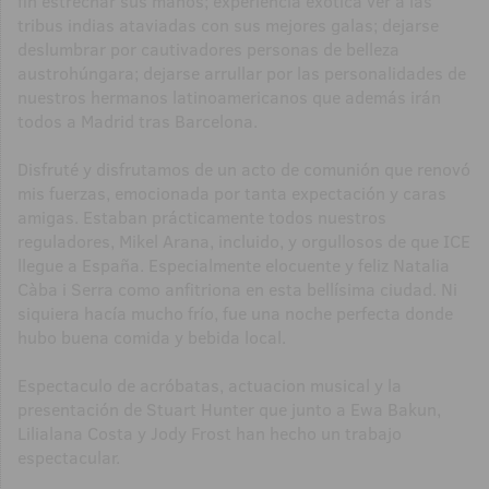
fin estrechar sus manos; experiencia exótica ver a las
tribus indias ataviadas con sus mejores galas; dejarse
deslumbrar por cautivadores personas de belleza
austrohúngara; dejarse arrullar por las personalidades de
nuestros hermanos latinoamericanos que además irán
todos a Madrid tras Barcelona.
Disfruté y disfrutamos de un acto de comunión que renovó
mis fuerzas, emocionada por tanta expectación y caras
amigas. Estaban prácticamente todos nuestros
reguladores, Mikel Arana, incluido, y orgullosos de que ICE
llegue a España. Especialmente elocuente y feliz Natalia
Càba i Serra como anfitriona en esta bellísima ciudad. Ni
siquiera hacía mucho frío, fue una noche perfecta donde
hubo buena comida y bebida local.
Espectaculo de acróbatas, actuacion musical y la
presentación de Stuart Hunter que junto a Ewa Bakun,
Lilialana Costa y Jody Frost han hecho un trabajo
espectacular.