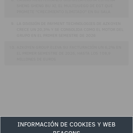
SHENG SHENG BU XI, EL MULTIJUEGO DE EGT QUE
PROMETE "CRECIMIENTO ILIMITADO" EN SU SALA
9.
LA DIVISIÓN DE PAYMENT TECHNOLOGIES DE AZKOYEN
CRECE UN 20,3% Y SE CONSOLIDA COMO EL MOTOR DEL
GRUPO EN EL PRIMER SEMESTRE DE 2026
10.
AZKOYEN GROUP ELEVA SU FACTURACIÓN UN 6,2% EN
EL PRIMER SEMESTRE DE 2026, HASTA LOS 108,9
MILLONES DE EUROS
INFORMACIÓN DE COOKIES Y WEB