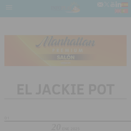
Menú
EL JACKIE POT
01
20
ENE
2025