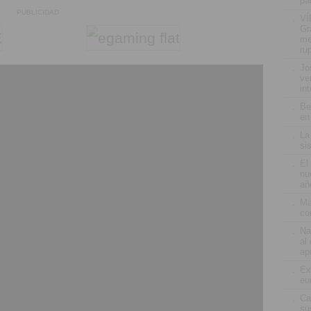
pa
PUBLICIDAD
.
VÍ
Gr
me
ru
.
Jo
ve
in
.
Be
en
.
La
si
.
El
nu
añ
.
Ma
co
.
Na
al
ap
.
Ex
eu
.
Ca
su