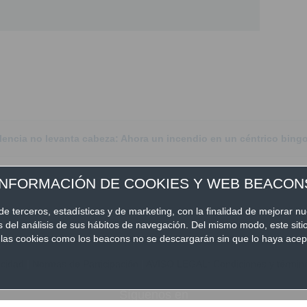
alencia no levanta cabeza: Ahora un incendio en un céntrico bing
INFORMACIÓN DE COOKIES Y WEB BEACON
de terceros, estadísticas y de marketing, con la finalidad de mejorar nu
és del análisis de sus hábitos de navegación. Del mismo modo, este sit
nto las cookies como los beacons no se descargarán sin que lo haya ac
acidad
|
Normas de Participación
|
AVISO LEGAL: Condiciones y términos
Síguenos en