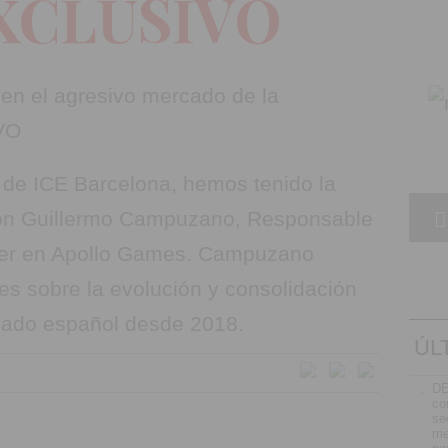
XCLUSIVO
 de ICE Barcelona, hemos tenido la
con Guillermo Campuzano, Responsable
er en Apollo Games. Campuzano
es sobre la evolución y consolidación
cado español desde 2018.
ÚL
.
D
co
se
me