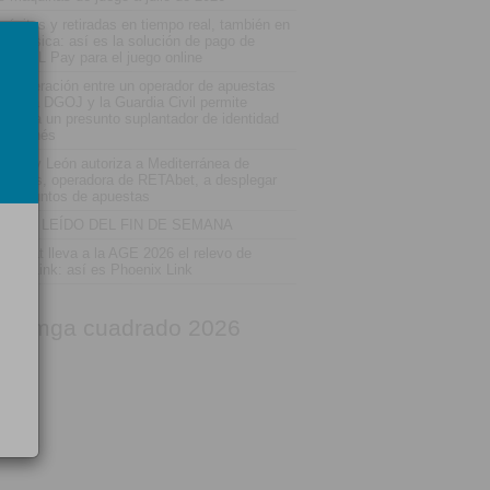
pósitos y retiradas en tiempo real, también en
enda física: así es la solución de pago de
MIRAL Pay para el juego online
 cooperación entre un operador de apuestas
line, la DGOJ y la Guardia Civil permite
tener a un presunto suplantador de identidad
 Leganés
stilla y León autoriza a Mediterránea de
uestas, operadora de RETAbet, a desplegar
eve puntos de apuestas
 MÁS LEÍDO DEL FIN DE SEMANA
istocrat lleva a la AGE 2026 el relevo de
agon Link: así es Phoenix Link