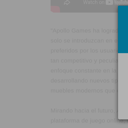
"Apollo Games ha logrado q
solo se introduzcan en el 
preferidos por los usuarios
tan competitivo y peculiar 
enfoque constante en la inn
desarrollando nuevos tipos 
muebles modernos que capta
Mirando hacia el futuro, Ap
plataforma de juego online