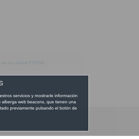
o de la capital FOTOS
S
estros servicios y mostrarle información
io alberga web beacons, que tienen una
eptado previamente pulsando el botón de
 de uso del portal
|
Partners