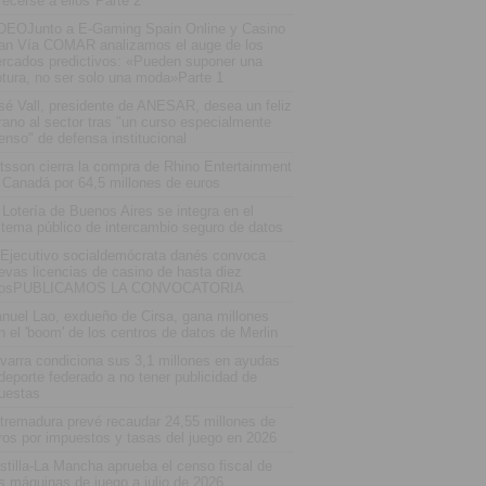
recerse a ellos"Parte 2
DEOJunto a E-Gaming Spain Online y Casino
an Vía COMAR analizamos el auge de los
rcados predictivos: «Pueden suponer una
ptura, no ser solo una moda»Parte 1
sé Vall, presidente de ANESAR, desea un feliz
rano al sector tras "un curso especialmente
tenso" de defensa institucional
tsson cierra la compra de Rhino Entertainment
 Canadá por 64,5 millones de euros
 Lotería de Buenos Aires se integra en el
stema público de intercambio seguro de datos
 Ejecutivo socialdemócrata danés convoca
evas licencias de casino de hasta diez
osPUBLICAMOS LA CONVOCATORIA
nuel Lao, exdueño de Cirsa, gana millones
n el 'boom' de los centros de datos de Merlin
varra condiciona sus 3,1 millones en ayudas
 deporte federado a no tener publicidad de
uestas
tremadura prevé recaudar 24,55 millones de
ros por impuestos y tasas del juego en 2026
stilla-La Mancha aprueba el censo fiscal de
s máquinas de juego a julio de 2026