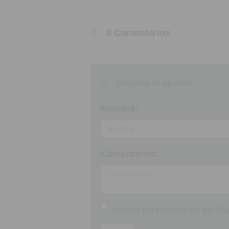
0 Comentarios
Déjanos tu opinión
Nombre:
Comentarios:
Acepto las
normas de partici