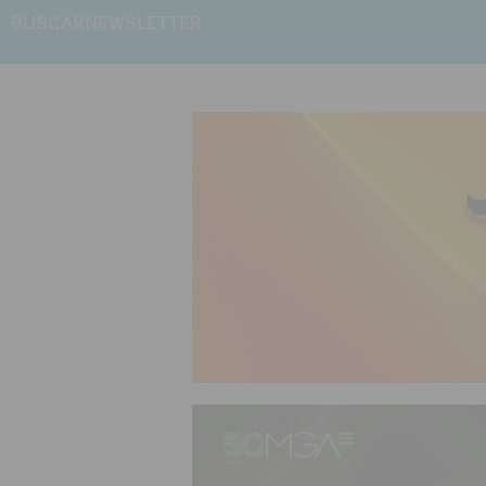
BUSCAR
NEWSLETTER