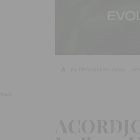
ENTREVISTAS EXCLUSIVAS
JUE
ACORDJOC