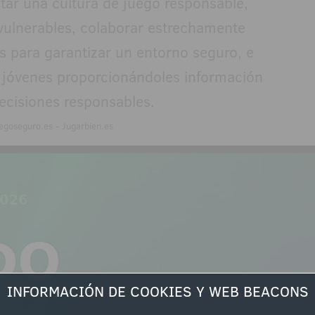
ntar una cultura de juego responsable,
 vulnerables, colaborar estrechamente
s para garantizar un entorno seguro, e
s jóvenes proporcionándoles información
ecisiones responsables.
egoseguro.es - Jugarbien.es
INFORMACIÓN DE COOKIES Y WEB BEACONS