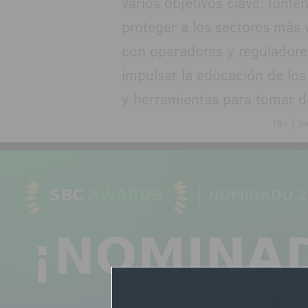
varios objetivos clave: fome
proteger a los sectores más
con operadores y reguladore
impulsar la educación de lo
y herramientas para tomar d
18+ | Ju