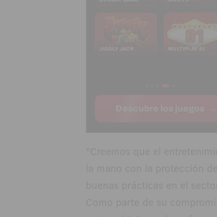
"Creemos que el entretenimie
la mano con la protección de
buenas prácticas en el sect
Como parte de su compromis