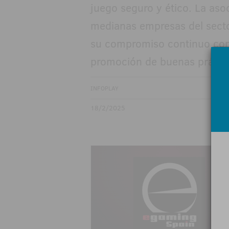
juego seguro y ético. La aso
medianas empresas del secto
su compromiso continuo con 
promoción de buenas práctica
INFOPLAY
18/2/2025