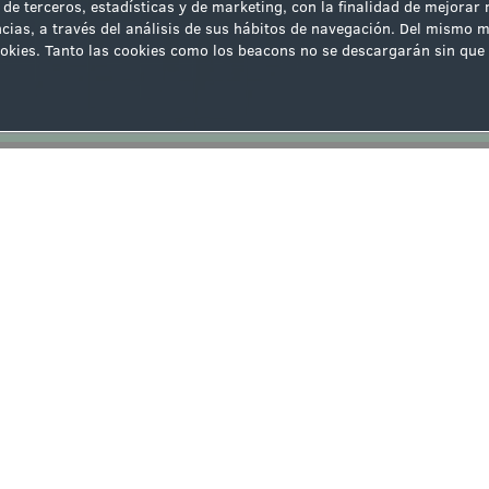
 de terceros, estadísticas y de marketing, con la finalidad de mejorar
cias, a través del análisis de sus hábitos de navegación. Del mismo m
 cookies. Tanto las cookies como los beacons no se descargarán sin q
ipación