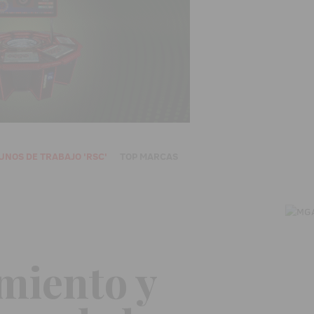
UNOS DE TRABAJO 'RSC'
TOP MARCAS
miento y