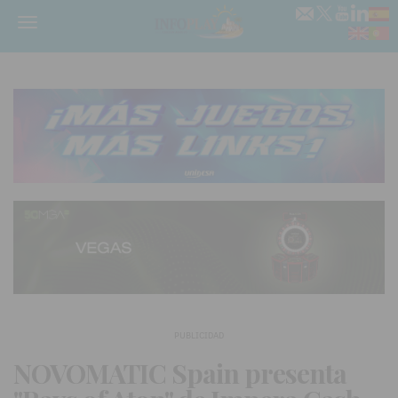
Menú
PUBLICIDAD
NOVOMATIC Spain presenta