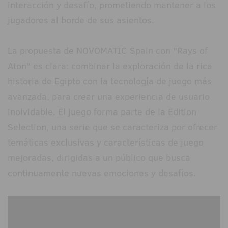
interacción y desafío, prometiendo mantener a los
jugadores al borde de sus asientos.
La propuesta de NOVOMATIC Spain con "Rays of
Aton" es clara: combinar la exploración de la rica
historia de Egipto con la tecnología de juego más
avanzada, para crear una experiencia de usuario
inolvidable. El juego forma parte de la Edition
Selection, una serie que se caracteriza por ofrecer
temáticas exclusivas y características de juego
mejoradas, dirigidas a un público que busca
continuamente nuevas emociones y desafíos.