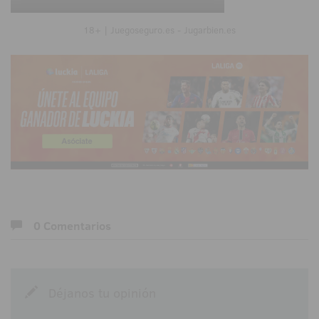
18+ | Juegoseguro.es - Jugarbien.es
0 Comentarios
Déjanos tu opinión