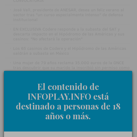
CONVOCATORIA
·
José Vall, presidente de ANESAR, desea un feliz verano al
sector tras "un curso especialmente intenso" de defensa
institucional
·
EN EXCLUSIVA Codere responde a la subasta del SAT y
descarta impacto en el Hipódromo de las Américas y sus
casinos: "No afectará la operación"
·
Los 65 casinos de Codere y el Hipódromo de las Américas
saldrán a subasta en México
·
Una mujer de 79 años reclama 35.000 euros de la ONCE
tras descubrir que su marido la inscribió sin permiso como
autoprohibida
·
Los juegos de Zitro Digital llegan a los operadores de
El contenido de
REEVO con una única integración
INFOPLAY.INFO está
·
CIRSA SUPERA POR PRIMERA VEZ LOS 200 MILLONES DE
EUROS DE BENEFICIO OPERATIVO TRIMESTRAL, CON 72
destinado a personas de 18
TRIMESTRES CONSECUTIVOS DE CRECIMIENTO
años o más.
·
UNIDESA IMPULSA SU EBITDA MÁS DE UN 17% DE LA
MANO DE MANHATTAN MAGIC Y MANHATTAN PREMIUM
·
CIRSA ACELERA SU OPERACIÓN INTERNACIONAL Y
RENUEVA SEIS SALAS EN ESPAÑA