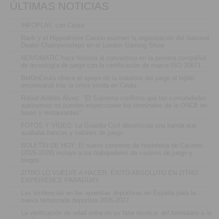
ÚLTIMAS NOTICIAS
.
INFOPLAY, con Ceuta
.
Rank y el Hippodrome Casino asumen la organización del National
Dealer Championships en el London Gaming Show
.
NOVOMATIC hace historia al convertirse en la primera compañía
de tecnología de juego con la certificación de marca ISO 20671
.
BetOnCeuta ofrece el apoyo de la industria del juego al tejido
empresarial tras la crisis vivida en Ceuta
.
Rafael Andrés Álvez: "El Supremo confirma que las comunidades
autónomas no pueden inspeccionar los terminales de la ONCE en
bares y restaurantes"
.
FOTOS Y VÍDEO: La Guardia Civil desarticula una banda que
asaltaba bancos y salones de juego
.
BOLETÍN DE HOY: El nuevo convenio de hostelería de Cáceres
(2026-2028) incluye a los trabajadores de casinos de juego y
bingos
.
ZITRO LO VUELVE A HACER: ÉXITO ABSOLUTO EN ZITRO
EXPERIENCE PARAGUAY
.
Las tendencias en las apuestas deportivas en España para la
nueva temporada deportiva 2026-2027
.
La verificación de edad entra en su fase técnica: del formulario a la