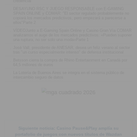
credencial
.
DESAYUNO RSC Y JUEGO RESPONSABLE con E-GAMING
SPAIN ONLINE y COMAR: "El sector regulado probablemente no
copiará los mercados predictivos, pero empezará a parecerse a
ellos"Parte 2
.
VÍDEOJunto a E-Gaming Spain Online y Casino Gran Vía COMAR
analizamos el auge de los mercados predictivos: «Pueden suponer
una ruptura, no ser solo una moda»Parte 1
.
José Vall, presidente de ANESAR, desea un feliz verano al sector
tras "un curso especialmente intenso" de defensa institucional
.
Betsson cierra la compra de Rhino Entertainment en Canadá por
64,5 millones de euros
.
La Lotería de Buenos Aires se integra en el sistema público de
intercambio seguro de datos
Siguiente noticia: Casino Pause&Play amplía su
portafolio de juegos con nuevos títulos de Wazdan