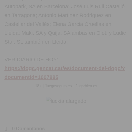
Autopark, SA en Barcelona; José Luis Rull Castelló
en Tarragona; Antonio Martinez Rodriguez en
Castellar del Vallès; Elena Garcia Cruellas en
Lleida; Maki, SA y Quija, SA ambas en Olot; y Ludic
Star, SL también en Lleida.
VER DIARIO DE HOY:
https://dogc.gencat.cat/es/document-del-dogc/?
documentId=1007885
18+ | Juegoseguro.es - Jugarbien.es
0 Comentarios