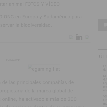
0 ONG en Europa y Sudamérica para
servar la biodiversidad.
ÚL
PUBLICIDAD
.
La
de
.
DE
GA
 de las principales compañías de
re
pr
ropietaria de la marca global de
el
.
VÍ
s online, ha activado a más de 200
Gr
me