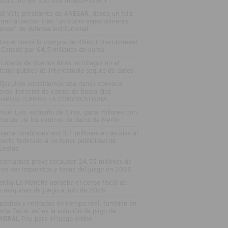
ptura, no ser solo una moda»Parte 1
sé Vall, presidente de ANESAR, desea un feliz
rano al sector tras "un curso especialmente
tenso" de defensa institucional
tsson cierra la compra de Rhino Entertainment
 Canadá por 64,5 millones de euros
 Lotería de Buenos Aires se integra en el
stema público de intercambio seguro de datos
 Ejecutivo socialdemócrata danés convoca
evas licencias de casino de hasta diez
osPUBLICAMOS LA CONVOCATORIA
nuel Lao, exdueño de Cirsa, gana millones con
 'boom' de los centros de datos de Merlin
varra condiciona sus 3,1 millones en ayudas al
porte federado a no tener publicidad de
uestas
tremadura prevé recaudar 24,55 millones de
ros por impuestos y tasas del juego en 2026
stilla-La Mancha aprueba el censo fiscal de
s máquinas de juego a julio de 2026
pósitos y retiradas en tiempo real, también en
enda física: así es la solución de pago de
MIRAL Pay para el juego online