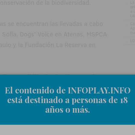
onservación de la biodiversidad.
.
La
on
a 
Le
das se encuentran las llevadas a cabo
.
Ca
Ap
n Sofía, Dogs’ Voice en Atenas, MSPCA
nu
.
LO
aulo y la Fundación La Reserva en
 Responsibility Senior Manager de
rmó: "Estamos orgullosos de ampliar el
El contenido de INFOPLAY.INFO
 nuevos países como Colombia,
está destinado a personas de 18
bienestar animal es una causa que
años o más.
o. Gracias al compromiso de nuestros
ndo un impacto positivo y fortaleciendo