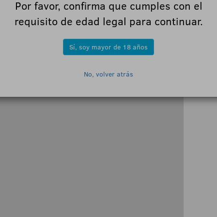
Por favor, confirma que cumples con el
dentro de Kaizen Gaming (Betano)."
requisito de edad legal para continuar.
Sí, soy mayor de 18 años
No, volver atrás