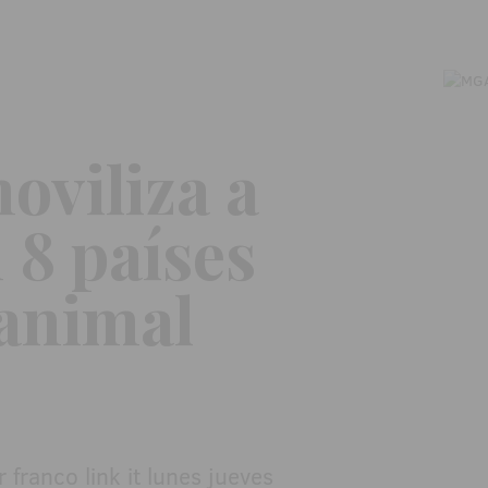
oviliza a
 8 países
 animal