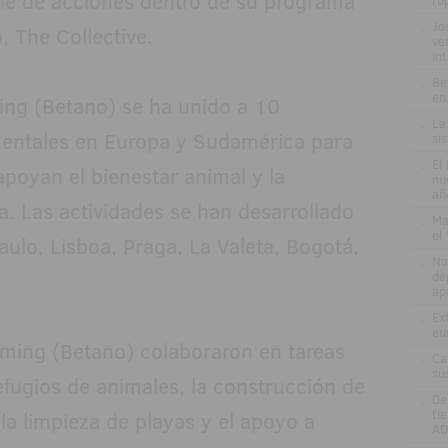
rie de acciones dentro de su programa
ru
.
Jo
, The Collective.
ve
in
.
Be
en
ing (Betano) se ha unido a 10
.
La
entales en Europa y Sudamérica para
si
.
El
apoyan el bienestar animal y la
nu
añ
a. Las actividades se han desarrollado
.
Ma
el
aulo, Lisboa, Praga, La Valeta, Bogotá,
.
Na
de
ap
.
Ex
eu
aming (Betano) colaboraron en tareas
.
Ca
su
fugios de animales, la construcción de
.
De
ti
la limpieza de playas y el apoyo a
AD