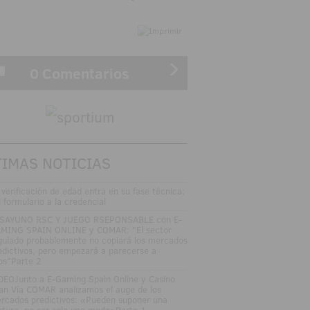
0 Comentarios
TIMAS NOTICIAS
 verificación de edad entra en su fase técnica:
l formulario a la credencial
SAYUNO RSC Y JUEGO RSEPONSABLE con E-
MING SPAIN ONLINE y COMAR: "El sector
gulado probablemente no copiará los mercados
edictivos, pero empezará a parecerse a
los"Parte 2
DEOJunto a E-Gaming Spain Online y Casino
an Vía COMAR analizamos el auge de los
rcados predictivos: «Pueden suponer una