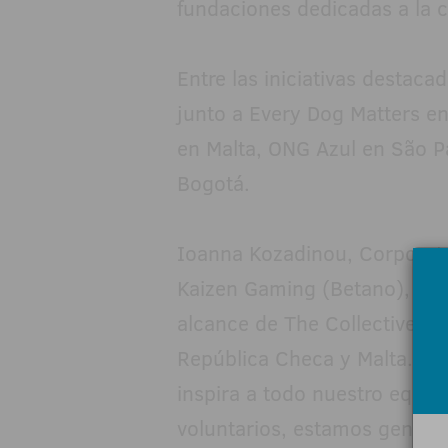
fundaciones dedicadas a la c
Entre las iniciativas destaca
junto a Every Dog Matters e
en Malta, ONG Azul en São P
Bogotá.
Ioanna Kozadinou, Corporate
Kaizen Gaming (Betano), afi
alcance de The Collective a
República Checa y Malta. El 
inspira a todo nuestro equip
voluntarios, estamos genera