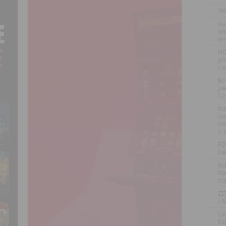
.
IN
.
Ra
or
en
.
NO
pr
ce
.
Be
jue
Ce
.
Ra
la
in
y 
.
FO
ba
.
BO
ho
tr
.
ZI
EN
.
La
Es