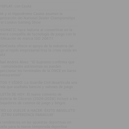
FOPLAY, con Ceuta
nk y el Hippodrome Casino asumen la
ganización del National Dealer Championships
 el London Gaming Show
VOMATIC hace historia al convertirse en la
imera compañía de tecnología de juego con la
rtificación de marca ISO 20671
tOnCeuta ofrece el apoyo de la industria del
go al tejido empresarial tras la crisis vivida en
uta
fael Andrés Álvez: "El Supremo confirma que
s comunidades autónomas no pueden
speccionar los terminales de la ONCE en bares
restaurantes"
TOS Y VÍDEO: La Guardia Civil desarticula una
nda que asaltaba bancos y salones de juego
LETÍN DE HOY: El nuevo convenio de
stelería de Cáceres (2026-2028) incluye a los
abajadores de casinos de juego y bingos
TRO LO VUELVE A HACER: ÉXITO ABSOLUTO
 ZITRO EXPERIENCE PARAGUAY
s tendencias en las apuestas deportivas en
paña para la nueva temporada deportiva