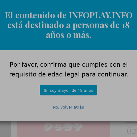
Responsable y RSC
El contenido de INFOPLAY.INFO
está destinado a personas de 18
años o más.
PUBLICIDAD
Por favor, confirma que cumples con el
requisito de edad legal para continuar.
Sí, soy mayor de 18 años
No, volver atrás
ÚL