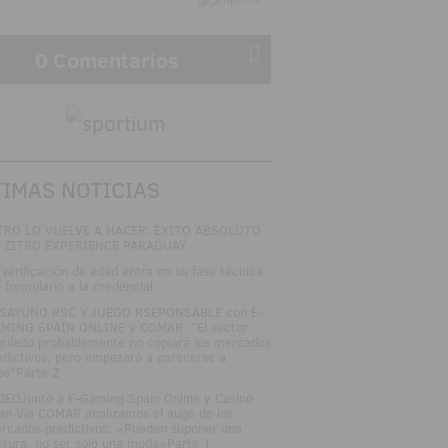
0 Comentarios
TIMAS NOTICIAS
TRO LO VUELVE A HACER: ÉXITO ABSOLUTO
 ZITRO EXPERIENCE PARAGUAY
 verificación de edad entra en su fase técnica:
l formulario a la credencial
SAYUNO RSC Y JUEGO RSEPONSABLE con E-
MING SPAIN ONLINE y COMAR: "El sector
gulado probablemente no copiará los mercados
edictivos, pero empezará a parecerse a
los"Parte 2
DEOJunto a E-Gaming Spain Online y Casino
an Vía COMAR analizamos el auge de los
rcados predictivos: «Pueden suponer una
ptura, no ser solo una moda»Parte 1