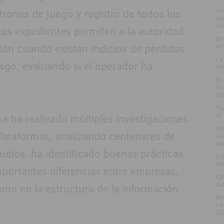
trones de juego y registro de todos los
.
Jo
ve
in
tos expedientes permiten a la autoridad
.
Be
ación cuando existan indicios de pérdidas
en
.
La
sgo, evaluando si el operador ha
si
.
El
nu
añ
.
Ma
el
a ha realizado múltiples investigaciones
.
Na
plataformas, analizando centenares de
de
ap
tudios, ha identificado buenas prácticas
.
Ex
eu
mportantes diferencias entre empresas,
.
Ca
su
como en la estructura de la información
.
De
ti
AD