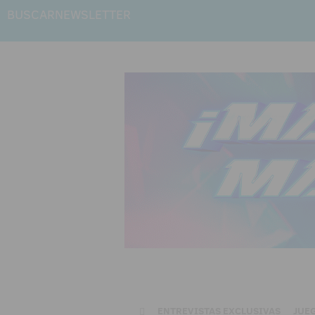
BUSCAR
NEWSLETTER
ENTREVISTAS EXCLUSIVAS
JUE