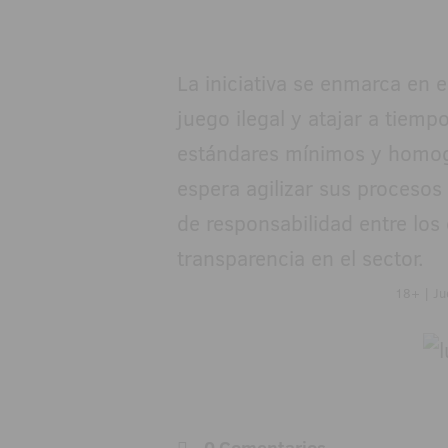
La iniciativa se enmarca en 
juego ilegal y atajar a tiemp
estándares mínimos y homogé
espera agilizar sus procesos
de responsabilidad entre los 
transparencia en el sector.
18+ | Ju
0 Comentarios