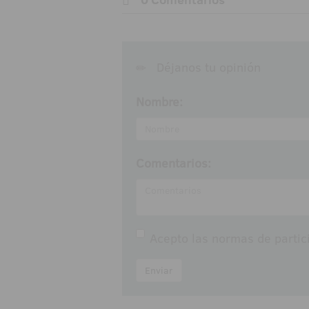
Déjanos tu opinión
Nombre:
Comentarios:
Acepto las
normas de partic
Enviar