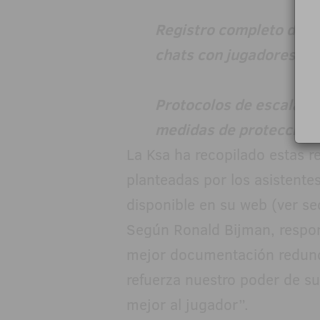
Registro completo de co
chats con jugadores en 
Protocolos de escalado:
medidas de protección (
La Ksa ha recopilado estas 
planteadas por los asistent
disponible en su web (ver s
Según Ronald Bijman, respon
mejor documentación redund
refuerza nuestro poder de su
mejor al jugador”.