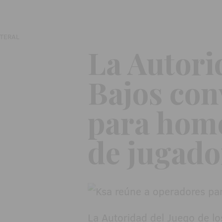
La Autori
Bajos con
para homo
de jugado
La Autoridad del Juego de lo