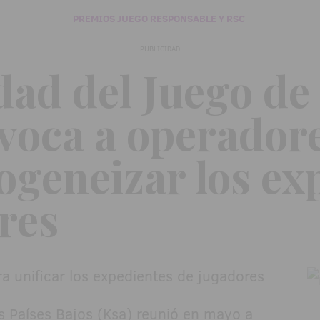
PREMIOS JUEGO RESPONSABLE Y RSC
PUBLICIDAD
dad del Juego de
voca a operadore
geneizar los ex
res
s Países Bajos (Ksa) reunió en mayo a