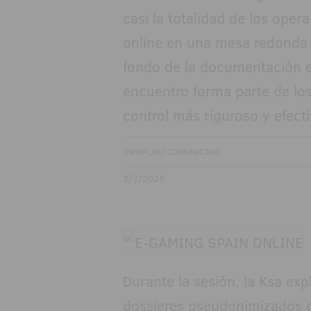
casi la totalidad de los ope
online en una mesa redonda c
fondo de la documentación e
encuentro forma parte de los
control más riguroso y efect
INFOPLAY/ COMUNICADO
2/7/2025
Durante la sesión, la Ksa ex
dossieres pseudonimizados q